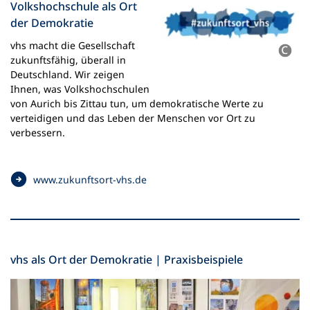
Volkshochschule als Ort
e
i
der Demokratie
i
n
n
e
vhs macht die Gesellschaft
e
i
zukunftsfähig, überall in
m
n
Deutschland. Wir zeigen
n
e
Ihnen, was Volkshochschulen
e
m
von Aurich bis Zittau tun, um demokratische Werte zu
u
n
verteidigen und das Leben der Menschen vor Ort zu
e
e
verbessern.
n
u
T
e
a
n
(
www.zukunftsort-vhs.de
b
T
Ö
)
a
f
b
f
)
n
e
vhs als Ort der Demokratie | Praxisbeispiele
t
i
n