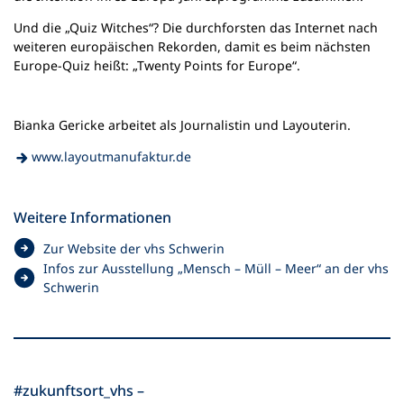
Und die „Quiz Witches“? Die durchforsten das Internet nach
weiteren europäischen Rekorden, damit es beim nächsten
Europe-Quiz heißt: „Twenty Points for Europe“.
Bianka Gericke arbeitet als Journalistin und Layouterin.
(Öffnet
www.layoutmanufaktur.de
in
einem
neuen
Weitere Informationen
Tab)
(
Zur Website der vhs Schwerin
Ö
Infos zur Ausstellung „Mensch – Müll – Meer“ an der vhs
f
(
Schwerin
f
Ö
n
f
e
f
t
n
i
e
#zukunftsort_vhs –
n
t