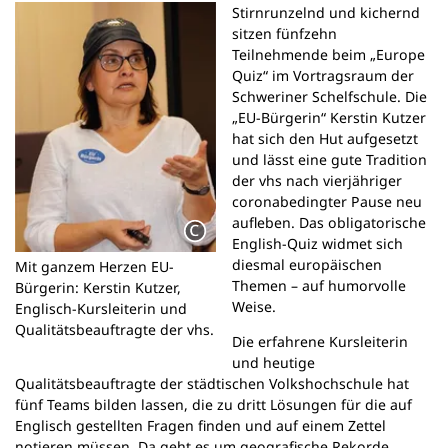
Stirnrunzelnd und kichernd
n
sitzen fünfzehn
e
Teilnehmende beim „Europe
m
Quiz“ im Vortragsraum der
n
Schweriner Schelfschule. Die
e
„EU-Bürgerin“ Kerstin Kutzer
u
hat sich den Hut aufgesetzt
e
und lässt eine gute Tradition
n
der vhs nach vierjähriger
T
coronabedingter Pause neu
a
aufleben. Das obligatorische
b
English-Quiz widmet sich
)
diesmal europäischen
Mit ganzem Herzen EU-
Themen – auf humorvolle
Bürgerin: Kerstin Kutzer,
Weise.
Englisch-Kursleiterin und
Qualitätsbeauftragte der vhs.
Die erfahrene Kursleiterin
und heutige
Qualitätsbeauftragte der städtischen Volkshochschule hat
fünf Teams bilden lassen, die zu dritt Lösungen für die auf
Englisch gestellten Fragen finden und auf einem Zettel
notieren müssen. Da geht es um geografische Rekorde,