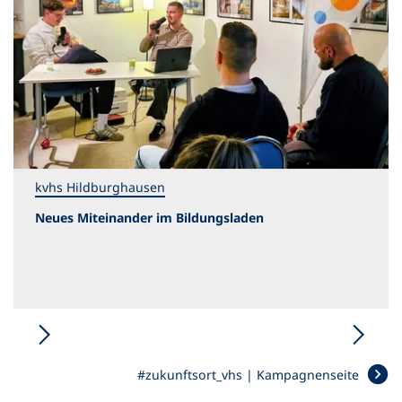
e
i
n
e
m
n
e
u
e
n
kvhs Hildburghausen
T
a
Neues Miteinander im Bildungsladen
b
)
#zukunftsort_vhs | Kampagnenseite