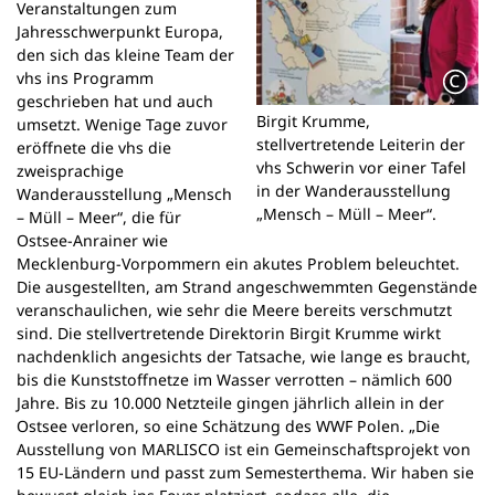
Veranstaltungen zum
Jahresschwerpunkt Europa,
den sich das kleine Team der
vhs ins Programm
geschrieben hat und auch
Birgit Krumme,
umsetzt. Wenige Tage zuvor
stellvertretende Leiterin der
eröffnete die vhs die
vhs Schwerin vor einer Tafel
zweisprachige
in der Wanderausstellung
Wanderausstellung „Mensch
„Mensch – Müll – Meer“.
– Müll – Meer“, die für
Ostsee-Anrainer wie
Mecklenburg-Vorpommern ein akutes Problem beleuchtet.
Die ausgestellten, am Strand angeschwemmten Gegenstände
veranschaulichen, wie sehr die Meere bereits verschmutzt
sind. Die stellvertretende Direktorin Birgit Krumme wirkt
nachdenklich angesichts der Tatsache, wie lange es braucht,
bis die Kunststoffnetze im Wasser verrotten – nämlich 600
Jahre. Bis zu 10.000 Netzteile gingen jährlich allein in der
Ostsee verloren, so eine Schätzung des WWF Polen. „Die
Ausstellung von MARLISCO ist ein Gemeinschaftsprojekt von
15 EU-Ländern und passt zum Semesterthema. Wir haben sie