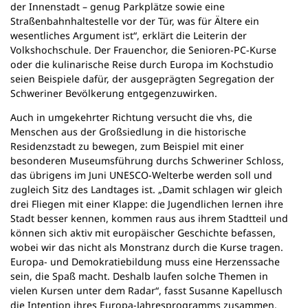
der Innenstadt – genug Parkplätze sowie eine
Straßenbahnhaltestelle vor der Tür, was für Ältere ein
wesentliches Argument ist“, erklärt die Leiterin der
Volkshochschule. Der Frauenchor, die Senioren-PC-Kurse
oder die kulinarische Reise durch Europa im Kochstudio
seien Beispiele dafür, der ausgeprägten Segregation der
Schweriner Bevölkerung entgegenzuwirken.
Auch in umgekehrter Richtung versucht die vhs, die
Menschen aus der Großsiedlung in die historische
Residenzstadt zu bewegen, zum Beispiel mit einer
besonderen Museumsführung durchs Schweriner Schloss,
das übrigens im Juni UNESCO-Welterbe werden soll und
zugleich Sitz des Landtages ist. „Damit schlagen wir gleich
drei Fliegen mit einer Klappe: die Jugendlichen lernen ihre
Stadt besser kennen, kommen raus aus ihrem Stadtteil und
können sich aktiv mit europäischer Geschichte befassen,
wobei wir das nicht als Monstranz durch die Kurse tragen.
Europa- und Demokratiebildung muss eine Herzenssache
sein, die Spaß macht. Deshalb laufen solche Themen in
vielen Kursen unter dem Radar“, fasst Susanne Kapellusch
die Intention ihres Europa-Jahresprogramms zusammen.