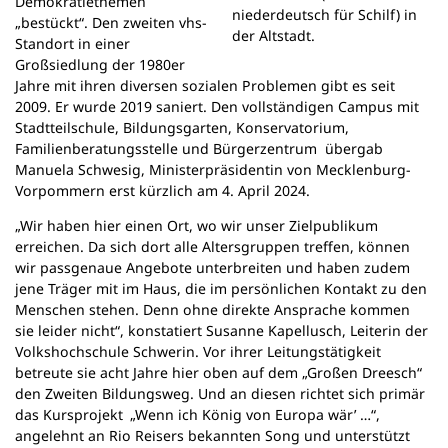
Demokratiethemen
niederdeutsch für Schilf) in
„bestückt“. Den zweiten vhs-
der Altstadt.
Standort in einer
Großsiedlung der 1980er
Jahre mit ihren diversen sozialen Problemen gibt es seit
2009. Er wurde 2019 saniert. Den vollständigen Campus mit
Stadtteilschule, Bildungsgarten, Konservatorium,
Familienberatungsstelle und Bürgerzentrum übergab
Manuela Schwesig, Ministerpräsidentin von Mecklenburg-
Vorpommern erst kürzlich am 4. April 2024.
„Wir haben hier einen Ort, wo wir unser Zielpublikum
erreichen. Da sich dort alle Altersgruppen treffen, können
wir passgenaue Angebote unterbreiten und haben zudem
jene Träger mit im Haus, die im persönlichen Kontakt zu den
Menschen stehen. Denn ohne direkte Ansprache kommen
sie leider nicht“, konstatiert Susanne Kapellusch, Leiterin der
Volkshochschule Schwerin. Vor ihrer Leitungstätigkeit
betreute sie acht Jahre hier oben auf dem „Großen Dreesch“
den Zweiten Bildungsweg. Und an diesen richtet sich primär
das Kursprojekt „Wenn ich König von Europa wär’ …“,
angelehnt an Rio Reisers bekannten Song und unterstützt