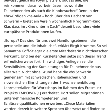
bewusst gleich ins Foyer platziert, sodass alle, die
reinkommen, daran vorbeimüssen: sowohl die
Teilnehmenden als auch die Kinobesucher.“ Denn in der
ehrwürdigen vhs-Aula – hoch über den Dächern von
Schwerin – bietet ein Verein wöchentlich Programm-Kino.
Klar, dass im „Kino unterm Dach“ derzeit besonders viele
europäische Produktionen laufen.
„Europa? Das sind für uns zwei Handlungsebenen: die
personelle und die inhaltliche“, erklärt Birgit Krumme. So sei
Samantha Goff-Stieger die erste Mitarbeiterin nichtdeutscher
Herkunft. Und bei den Kursleitenden setze sich dieser Trend
erfreulicherweise fort. Ein wichtiges Anliegen sei die
Sensibilisierung der Kursleitungen für Teilnehmende aus
aller Welt. Nicht ohne Grund habe die vhs Schwerin
gemeinsam mit schwedischen, italienischen und
slowenischen Einrichtungen der Erwachsenenbildung
Lehrmaterialien für Workshops im Rahmen des Erasmus+-
Projekts EMPOWER[1] erarbeitet. Dort sollen Migrantinnen
unternehmerische Kompetenzen und
Schlüsselqualifikationen erwerben. „Diese Materialien
werden derzeit in weitere Sprachen übersetzt und finden so