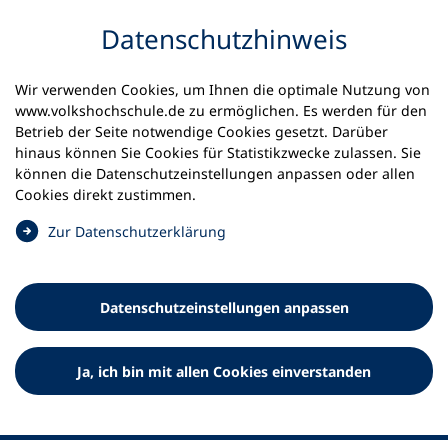
Inhalt anspringen
Datenschutz­hinweis
Startseite
Unsere Themen
Wir verwenden Cookies, um Ihnen die optimale Nutzung von
#zukunftsort_vhs: Lernen auf dem Land
www.volkshochschule.de zu ermöglichen. Es werden für den
vhs als Ort der Demokratie
Betrieb der Seite notwendige Cookies gesetzt. Darüber
Eighteen Points for Europe
hinaus können Sie Cookies für Statistikzwecke zulassen. Sie
können die Datenschutz­einstellungen anpassen oder allen
Eighteen Points for Europe
Cookies direkt zustimmen.
(
Zur Datenschutz­erklärung
Wie die vhs Schwerin Europawissen mit Spaß vermittelt
Ö
f
f
Datenschutz­einstellungen anpassen
n
e
t
Ja, ich bin mit allen Cookies einverstanden
i
Von Bianka Gericke
n
e
i