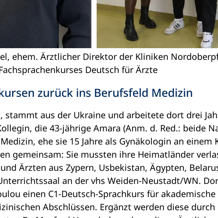
el, ehem. Ärztlicher Direktor der Kliniken Nordoberpf
Fachsprachenkurses Deutsch für Ärzte
ursen zurück ins Berufsfeld Medizin
, stammt aus der Ukraine und arbeitete dort drei Jah
Kollegin, die 43-jährige Amara (Anm. d. Red.: beide
te Medizin, ehe sie 15 Jahre als Gynäkologin an eine
eiden gemeinsam: Sie mussten ihre Heimatländer verl
 und Ärzten aus Zypern, Usbekistan, Ägypten, Belaru
nterrichtssaal an der vhs Weiden-Neustadt/WN. Dort 
oulou einen C1-Deutsch-Sprachkurs für akademische 
inischen Abschlüssen. Ergänzt werden diese durch 