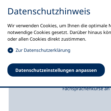
Inhalt anspringen
Datenschutz­hinweis
Wir verwenden Cookies, um Ihnen die optimale N
Startseite
Unsere Themen
#zukunftsort_
notwendige Cookies gesetzt. Darüber hinaus könn
Zurück in d
oder allen Cookies direkt zustimmen.
(
Zur Datenschutz­erklärung
Fachsprach
Ö
f
akademisch
Datenschutz­einstellungen anpassen
f
n
Ein Interview mit Dr. 
e
Fachsprachenkurse an 
t
i
n
e