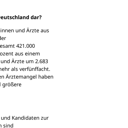
.
 Deutschland dar?
tinnen und Ärzte aus
der
gesamt 421.000
rozent aus einem
n und Ärzte um 2.683
ehr als verfünffacht.
len Ärztemangel haben
l größere
n und Kandidaten zur
n sind