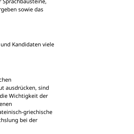
r Sprachbausteine,
ergeben sowie das
n und Kandidaten viele
schen
ut ausdrücken, sind
ie Wichtigkeit der
denen
teinisch-griechische
chslung bei der