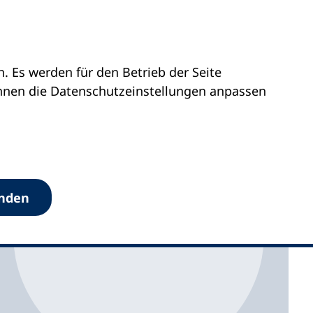
 Es werden für den Betrieb der Seite
ratie
Zurück in die Medizin
önnen die Datenschutz­einstellungen anpassen
anden