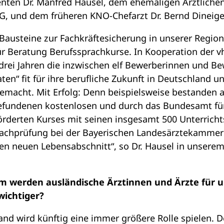
nten Dr. Manfred Hausel, dem ehemaligen Ärztlichen 
G, und dem früheren KNO-Chefarzt Dr. Bernd Dineige
 Bausteine zur Fachkräftesicherung in unserer Region“
ür Beratung Berufssprachkurse. In Kooperation der 
 drei Jahren die inzwischen elf Bewerberinnen und B
en“ fit für ihre berufliche Zukunft in Deutschland un
emacht. Mit Erfolg: Denn beispielsweise bestanden a
gefundenen kostenlosen und durch das Bundesamt fü
örderten Kurses mit seinen insgesamt 500 Unterricht
achprüfung bei der Bayerischen Landesärztekammer
inen neuen Lebensabschnitt“, so Dr. Hausel in unserem
um werden ausländische Ärztinnen und Ärzte für 
wichtiger?
and wird künftig eine immer größere Rolle spielen.