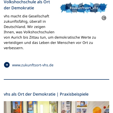
Volkshochschule als Ort
i
der Demokratie
n
e
vhs macht die Gesellschaft
i
zukunftsfähig, überall in
n
Deutschland. Wir zeigen
e
Ihnen, was Volkshochschulen
m
von Aurich bis Zittau tun, um demokratische Werte zu
n
verteidigen und das Leben der Menschen vor Ort zu
e
verbessern.
u
e
n
(
www.zukunftsort-vhs.de
T
Ö
a
f
b
f
)
n
e
vhs als Ort der Demokratie | Praxisbeispiele
t
i
n
e