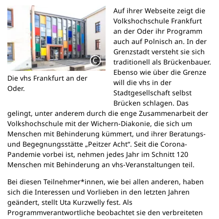
n
Auf ihrer Webseite zeigt die
e
Volkshochschule Frankfurt
m
an der Oder ihr Programm
n
auch auf Polnisch an. In der
e
Grenzstadt versteht sie sich
u
traditionell als Brückenbauer.
e
Ebenso wie über die Grenze
Die vhs Frankfurt an der
n
will die vhs in der
Oder.
T
Stadtgesellschaft selbst
a
Brücken schlagen. Das
b
gelingt, unter anderem durch die enge Zusammenarbeit der
)
Volkshochschule mit der Wichern-Diakonie, die sich um
Menschen mit Behinderung kümmert, und ihrer Beratungs-
und Begegnungsstätte „Peitzer Acht“. Seit die Corona-
Pandemie vorbei ist, nehmen jedes Jahr im Schnitt 120
Menschen mit Behinderung an vhs-Veranstaltungen teil.
Bei diesen Teilnehmer*innen, wie bei allen anderen, haben
sich die Interessen und Vorlieben in den letzten Jahren
geändert, stellt Uta Kurzwelly fest. Als
Programmverantwortliche beobachtet sie den verbreiteten