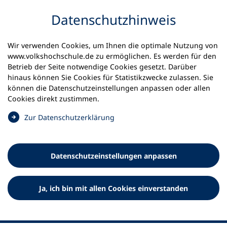
Inhalt anspringen
Datenschutz­hinweis
Startseite
Unsere Themen
Wir verwenden Cookies, um Ihnen die optimale Nutzung von
#zukunftsort_vhs: Lernen auf dem Land
www.volkshochschule.de zu ermöglichen. Es werden für den
vhs als Ort der Demokratie
Betrieb der Seite notwendige Cookies gesetzt. Darüber
Trends, Events und Mut zu schwierigen Themen
hinaus können Sie Cookies für Statistikzwecke zulassen. Sie
können die Datenschutz­einstellungen anpassen oder allen
Trends, Events und Mut zu
Cookies direkt zustimmen.
schwierigen Themen
(
Zur Datenschutz­erklärung
Ö
f
vhs Frankfurt an der Oder bietet anspruchsvolles
f
Programm für Menschen mit Teilhabeeinschränkung
Datenschutz­einstellungen anpassen
n
oder Beeinträchtigung
e
t
Ja, ich bin mit allen Cookies einverstanden
i
n
e
i