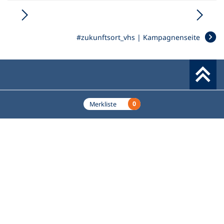
#zukunftsort_vhs | Kampagnenseite
Werkzeuge
0
Merkliste
Deutscher Volkshochschul-Verband (DVV) e.V.
Fußzeile
Standort Bonn
Königswinterer Straße 552 b
53227 Bonn
Standort Berlin
Luisenstraße 45
10117 Berlin