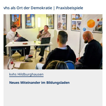
n
e
vhs als Ort der Demokratie | Praxisbeispiele
t
i
n
e
i
n
e
m
n
e
u
e
n
kvhs Hildburghausen
T
a
Neues Miteinander im Bildungsladen
b
)