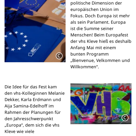
politische Dimension der
n
europäischen Union im
e
Fokus. Doch Europa ist mehr
m
als sein Parlament. Europa
n
ist die Summe seiner
e
Menschen! Beim Europafest
u
der vhs Kleve hieß es deshalb
e
Anfang Mai mit einem
n
bunten Programm
T
„Bienvenue, Velkommen und
a
Willkommen“.
b
)
Die Idee für das Fest kam
den vhs-Kolleginnen Melanie
Dekker, Karla Erdmann und
Aija Samina-Edelhoff im
Rahmen der Planungen für
den Jahresschwerpunkt
„Europa“, dem sich die vhs
Kleve wie viele