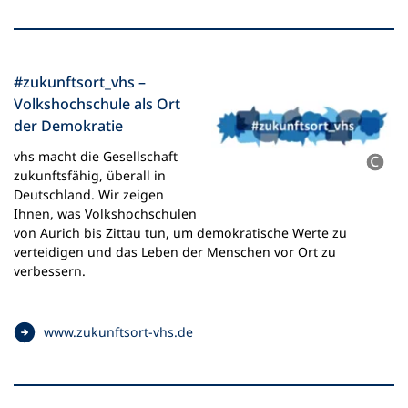
f
f
n
e
#zukunftsort_vhs –
t
Volkshochschule als Ort
i
der Demokratie
n
e
vhs macht die Gesellschaft
i
zukunftsfähig, überall in
n
Deutschland. Wir zeigen
e
Ihnen, was Volkshochschulen
m
von Aurich bis Zittau tun, um demokratische Werte zu
n
verteidigen und das Leben der Menschen vor Ort zu
e
verbessern.
u
e
n
(
www.zukunftsort-vhs.de
T
Ö
a
f
b
f
)