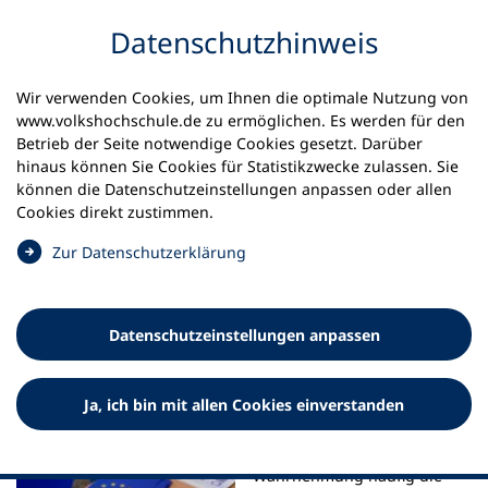
Inhalt anspringen
Datenschutz­hinweis
Startseite
Unsere Themen
Wir verwenden Cookies, um Ihnen die optimale Nutzung von
#zukunftsort_vhs: Lernen auf dem Land
www.volkshochschule.de zu ermöglichen. Es werden für den
vhs als Ort der Demokratie
Betrieb der Seite notwendige Cookies gesetzt. Darüber
Europäische Vielfalt feiern
hinaus können Sie Cookies für Statistikzwecke zulassen. Sie
können die Datenschutz­einstellungen anpassen oder allen
Europäische Vielfalt feiern
Cookies direkt zustimmen.
(
Zur Datenschutz­erklärung
vhs Kleve lädt zum Europafest
Ö
f
f
Datenschutz­einstellungen anpassen
n
e
t
Ja, ich bin mit allen Cookies einverstanden
i
Vor den Europawahlen steht
n
in der öffentlichen
e
Wahrnehmung häufig die
i