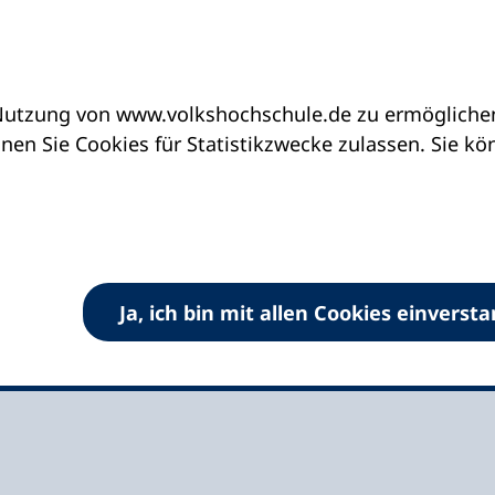
utzung von www.volkshochschule.de zu ermöglichen.
eine vhs finden | vhs vor Ort
vhs in Hessen
en Sie Cookies für Statistikzwecke zulassen. Sie k
e Waldeck-Frankenberg
Ja, ich bin mit allen Cookies einverst