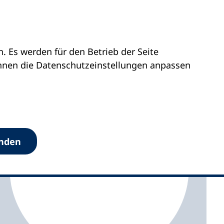
 Es werden für den Betrieb der Seite
kvhs Waldeck-Frankenberg
önnen die Datenschutz­einstellungen anpassen
anden