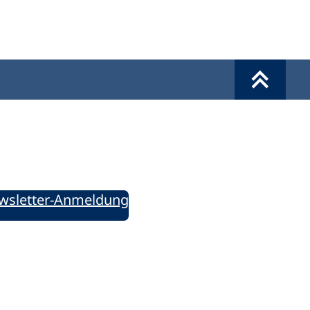
Werkzeuge
Sie informiert!
ung aktuell – Der bildungspolitische Newsletter
wsletter-Anmeldung
ie uns auf Social Media: