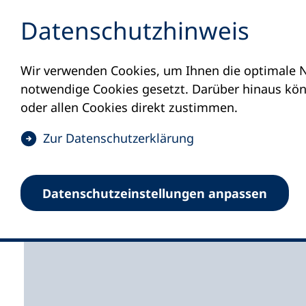
Inhalt anspringen
Datenschutz­hinweis
Wir verwenden Cookies, um Ihnen die optimale N
Startseite
Volkshochschulen und Kurse
M
notwendige Cookies gesetzt. Darüber hinaus könn
oder allen Cookies direkt zustimmen.
(
Zur Datenschutz­erklärung
Ö
f
Kreisvolkshochschul
Datenschutz­einstellungen anpassen
f
n
e
t
i
n
e