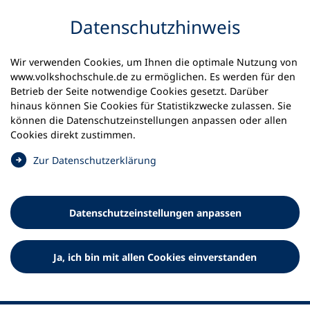
Inhalt anspringen
Datenschutz­hinweis
Startseite
Volkshochschulen und Kurse
Wir verwenden Cookies, um Ihnen die optimale Nutzung von
Meine vhs finden | vhs vor Ort
vhs in Hessen
www.volkshochschule.de zu ermöglichen. Es werden für den
Betrieb der Seite notwendige Cookies gesetzt. Darüber
Volkshochschulen in Hessen
hinaus können Sie Cookies für Statistikzwecke zulassen. Sie
können die Datenschutz­einstellungen anpassen oder allen
Hier finden Sie die rund 32 Volkshochschulen
Cookies direkt zustimmen.
(Hauptgeschäftsstellen) und eine Bildungseinrichtung,
(
Zur Datenschutz­erklärung
die Mitglied im Hessischen Volkshochschulverband e. V.
Ö
sind.
f
f
Datenschutz­einstellungen anpassen
n
e
t
Ja, ich bin mit allen Cookies einverstanden
i
n
35
Suchergebnis-
Suchbegriff
e
Treffer
Filter
i