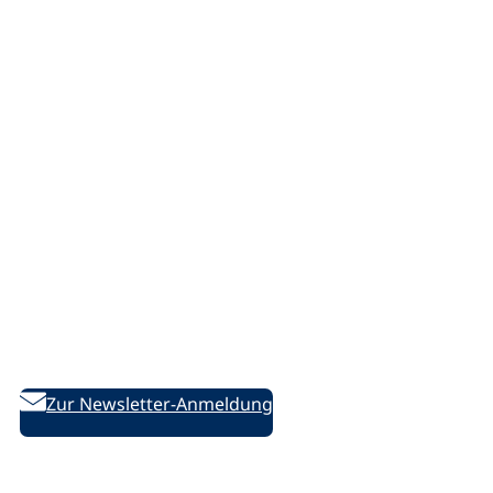
Service
Support/Hilfe
Sitemap
Offene Stellen
Presse
Marketing
vhs.cloud
Netiquette
Bleiben Sie informiert!
Weiterbildung aktuell – Der bildungspolitische Newsletter
des DVV
Zur Newsletter-Anmeldung
Folgen Sie uns auf Social Media: