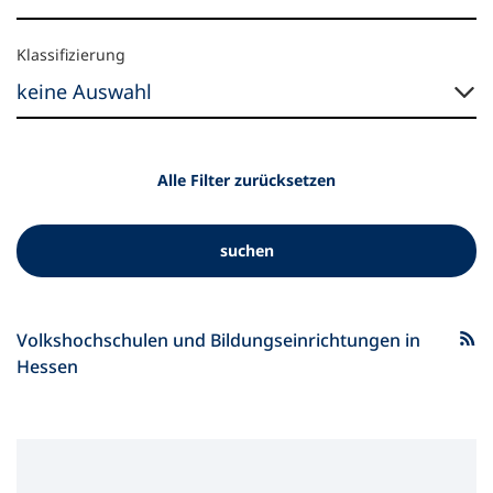
n
e
Suchergebnis-
Klassifizierung
m
Filter:
n
e
Klassifizierung
u
e
n
Alle Filter zurücksetzen
T
a
b
suchen
)
Suchergebnis
Volkshochschulen und Bildungseinrichtungen in
als
Hessen
RSS-
Feed