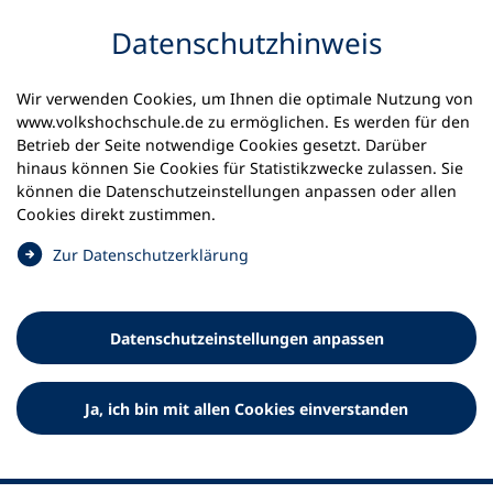
Inhalt anspringen
Datenschutz­hinweis
Startseite
Volkshochschulen und Kurse
Wir verwenden Cookies, um Ihnen die optimale Nutzung von
Meine vhs finden | vhs vor Ort
vhs in Hessen
www.volkshochschule.de zu ermöglichen. Es werden für den
vhs Kreis Offenbach, vhs Obertshausen
Betrieb der Seite notwendige Cookies gesetzt. Darüber
hinaus können Sie Cookies für Statistikzwecke zulassen. Sie
Volkshochschule Kreis
können die Datenschutz­einstellungen anpassen oder allen
Cookies direkt zustimmen.
Offenbach, vhs Obertshausen
(
Zur Datenschutz­erklärung
Ö
f
f
Datenschutz­einstellungen anpassen
n
e
t
Ja, ich bin mit allen Cookies einverstanden
i
n
e
i