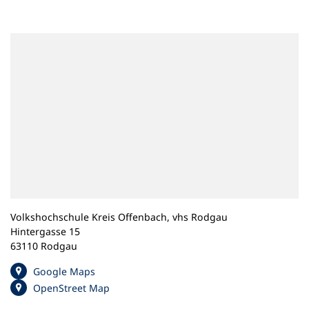
n
e
m
n
e
u
e
n
T
a
b
)
Volkshochschule Kreis Offenbach, vhs Rodgau
Hintergasse 15
63110 Rodgau
(
Google Maps
Ö
(
OpenStreet Map
f
Ö