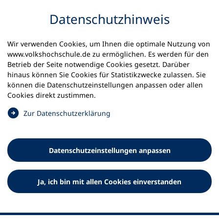
Inhalt anspringen
Datenschutz­hinweis
Startseite
Volkshochschulen und Kurse
Wir verwenden Cookies, um Ihnen die optimale Nutzung von
Meine vhs finden | vhs vor Ort
vhs in Hessen
www.volkshochschule.de zu ermöglichen. Es werden für den
vhs Kreis Offenbach, vhs Rodgau
Betrieb der Seite notwendige Cookies gesetzt. Darüber
hinaus können Sie Cookies für Statistikzwecke zulassen. Sie
Volkshochschule Kreis
können die Datenschutz­einstellungen anpassen oder allen
Cookies direkt zustimmen.
Offenbach, vhs Rodgau
(
Zur Datenschutz­erklärung
Ö
f
f
Datenschutz­einstellungen anpassen
n
e
t
Ja, ich bin mit allen Cookies einverstanden
i
n
e
i