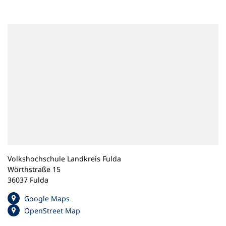
n
e
m
n
e
u
e
n
T
a
b
)
Volkshochschule Landkreis Fulda
Wörthstraße 15
36037 Fulda
(
Google Maps
Ö
(
OpenStreet Map
f
Ö