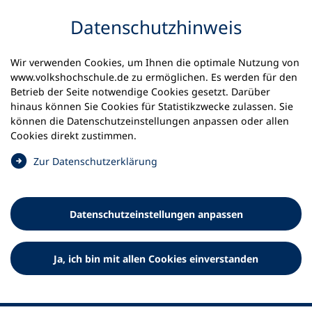
Inhalt anspringen
Datenschutz­hinweis
Startseite
Volkshochschulen und Kurse
Wir verwenden Cookies, um Ihnen die optimale Nutzung von
Meine vhs finden | vhs vor Ort
vhs in Hessen
www.volkshochschule.de zu ermöglichen. Es werden für den
vhs Landkreis Fulda
Betrieb der Seite notwendige Cookies gesetzt. Darüber
hinaus können Sie Cookies für Statistikzwecke zulassen. Sie
Volkshochschule Landkreis
können die Datenschutz­einstellungen anpassen oder allen
Cookies direkt zustimmen.
Fulda
(
Zur Datenschutz­erklärung
Ö
f
f
Datenschutz­einstellungen anpassen
n
e
t
Ja, ich bin mit allen Cookies einverstanden
i
n
e
i