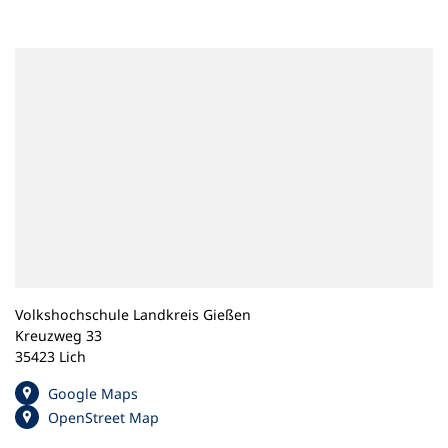
n
e
m
n
e
u
e
n
T
a
b
)
Volkshochschule Landkreis Gießen
Kreuzweg 33
35423 Lich
(
Google Maps
Ö
(
OpenStreet Map
f
Ö