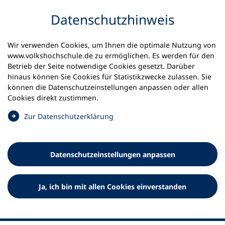
Inhalt anspringen
Datenschutz­hinweis
Startseite
Volkshochschulen und Kurse
Wir verwenden Cookies, um Ihnen die optimale Nutzung von
Meine vhs finden | vhs vor Ort
vhs in Hessen
www.volkshochschule.de zu ermöglichen. Es werden für den
vhs Landkreis Gießen
Betrieb der Seite notwendige Cookies gesetzt. Darüber
hinaus können Sie Cookies für Statistikzwecke zulassen. Sie
Volkshochschule Landkreis
können die Datenschutz­einstellungen anpassen oder allen
Cookies direkt zustimmen.
Gießen
(
Zur Datenschutz­erklärung
Ö
f
f
Datenschutz­einstellungen anpassen
n
e
t
Ja, ich bin mit allen Cookies einverstanden
i
n
e
i