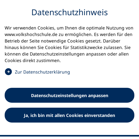
Inhalt anspringen
Datenschutz­hinweis
Startseite
Volkshochschulen und Kurse
Wir verwenden Cookies, um Ihnen die optimale Nutzung von
Meine vhs finden | vhs vor Ort
vhs in Hessen
www.volkshochschule.de zu ermöglichen. Es werden für den
vhs Marburg
Betrieb der Seite notwendige Cookies gesetzt. Darüber
hinaus können Sie Cookies für Statistikzwecke zulassen. Sie
können die Datenschutz­einstellungen anpassen oder allen
Volkshochschule Marburg
Cookies direkt zustimmen.
(
Zur Datenschutz­erklärung
Ö
f
f
Datenschutz­einstellungen anpassen
n
e
t
Ja, ich bin mit allen Cookies einverstanden
i
n
e
i