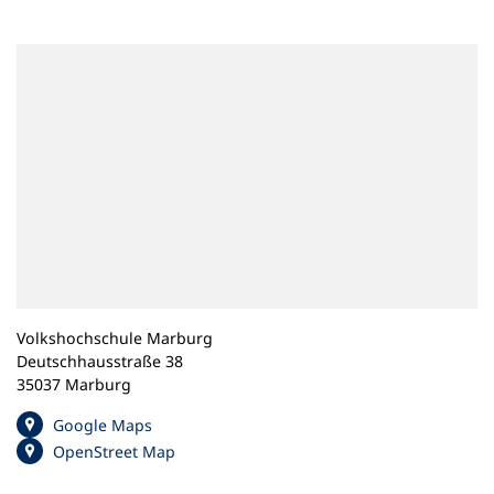
n
e
m
n
e
u
e
n
T
a
b
)
Volkshochschule Marburg
Deutschhausstraße 38
35037 Marburg
(
Google Maps
Ö
(
OpenStreet Map
f
Ö