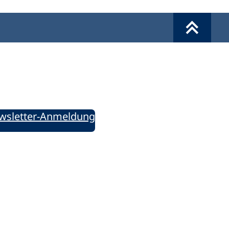
Werkzeuge
Sie informiert!
ung aktuell – Der bildungspolitische Newsletter
wsletter-Anmeldung
ie uns auf Social Media: