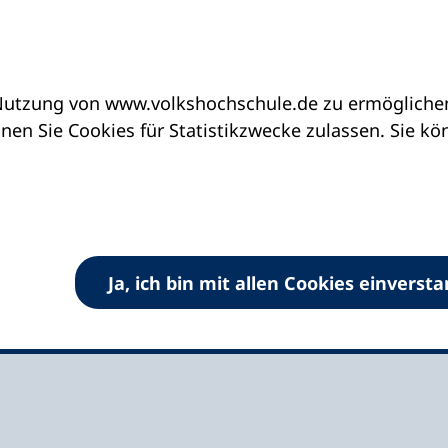
utzung von www.volkshochschule.de zu ermöglichen.
eine vhs finden | vhs vor Ort
vhs in Hessen
en Sie Cookies für Statistikzwecke zulassen. Sie k
ra-Meißner
Ja, ich bin mit allen Cookies einverst