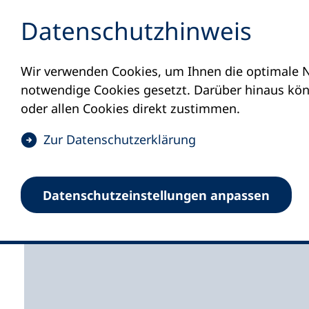
Inhalt anspringen
Datenschutz­hinweis
Wir verwenden Cookies, um Ihnen die optimale N
Startseite
Volkshochschulen und Kurse
M
notwendige Cookies gesetzt. Darüber hinaus könn
oder allen Cookies direkt zustimmen.
(
Zur Datenschutz­erklärung
Ö
f
Volkshochschule Wer
Datenschutz­einstellungen anpassen
f
n
e
t
i
n
e