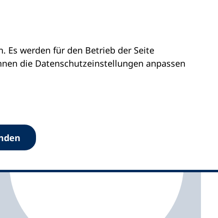
 Es werden für den Betrieb der Seite
vhs Werra-Meißner
önnen die Datenschutz­einstellungen anpassen
anden