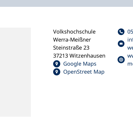
Volkshochschule
0
Werra-Meißner
in
Steinstraße 23
we
37213 Witzenhausen
w
Google Maps
me
OpenStreet Map