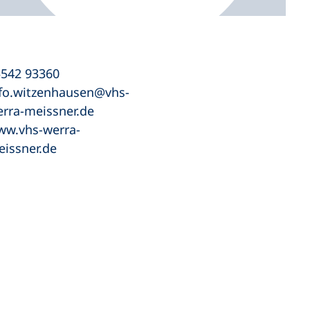
5542 93360
fo.witzenhausen
vhs-
rra-meissner
de
ww.vhs-werra-
issner.de