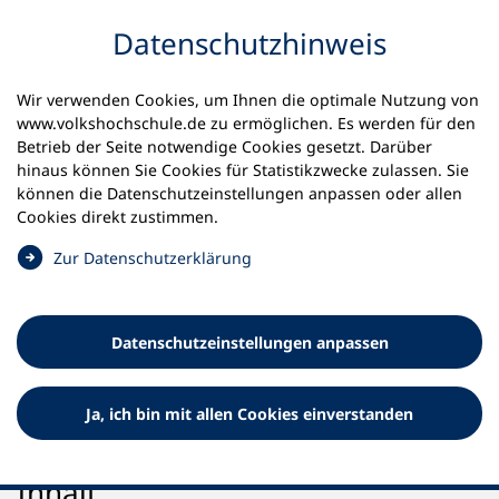
Inhalt anspringen
Datenschutz­hinweis
Startseite
Volkshochschulen und Kurse
Wir verwenden Cookies, um Ihnen die optimale Nutzung von
Inspirieren lassen | vhs-Kurswelt
www.volkshochschule.de zu ermöglichen. Es werden für den
Betrieb der Seite notwendige Cookies gesetzt. Darüber
Inspirieren lassen | vhs-
hinaus können Sie Cookies für Statistikzwecke zulassen. Sie
können die Datenschutz­einstellungen anpassen oder allen
Kurswelt
Cookies direkt zustimmen.
Ob Sprachen, Beruf, Kultur, Gesundheit oder digitale
(
Zur Datenschutz­erklärung
Themen – hier in der vhs-Kurswelt findest du Kurse zu
Ö
aktuellen Trends und persönlichen Interessen.
f
f
Datenschutz­einstellungen anpassen
n
e
t
Ja, ich bin mit allen Cookies einverstanden
i
n
e
Inhalt
i