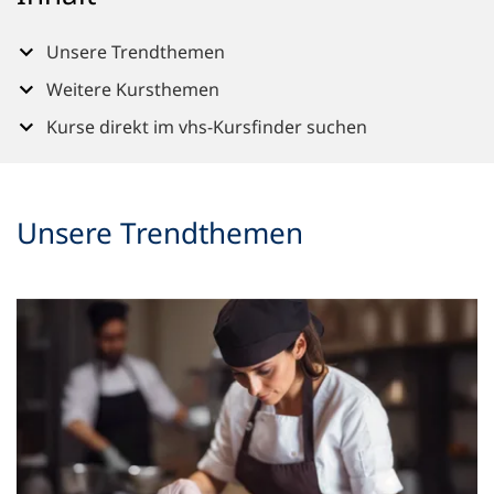
n
e
Unsere Trendthemen
m
n
Weitere Kursthemen
e
Kurse direkt im vhs-Kursfinder suchen
u
e
n
T
Unsere Trendthemen
a
b
)