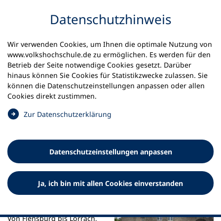
Inhalt anspringen
Datenschutz­hinweis
Startseite
Aktuelles
Meldungen
Wir verwenden Cookies, um Ihnen die optimale Nutzung von
Grenzen als Chancen für Entwicklung und Innovation
www.volkshochschule.de zu ermöglichen. Es werden für den
Betrieb der Seite notwendige Cookies gesetzt. Darüber
13.05.2026
hinaus können Sie Cookies für Statistikzwecke zulassen. Sie
können die Datenschutz­einstellungen anpassen oder allen
Grenzen als Chancen für
Cookies direkt zustimmen.
Entwicklung und Innovation
(
Zur Datenschutz­erklärung
Ö
Bundeskonferenz der mittelstädtischen und regionalen
f
vhs
f
Datenschutz­einstellungen anpassen
n
e
t
Ja, ich bin mit allen Cookies einverstanden
i
n
e
i
Von Flensburg bis Lörrach,