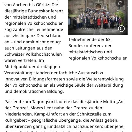
n
von Aachen bis Görlitz: Die
e
diesjährige Bundeskonferenz
m
der mittelstädtischen und
n
regionalen Volkshochschulen
e
zog zahlreiche Teilnehmende
u
aus vhs in ganz Deutschland
Teilnehmende der 63.
e
an – und damit nicht genug:
Bundeskonferenz der
n
auch Leitungen aus den
mittelstädtischen und
T
Schweizer Volkshochschulen
regionalen Volkshochschulen
a
waren vertreten. Im
b
Mittelpunkt der dreitägigen
)
Veranstaltung standen der fachliche Austausch zu
innovativen Bildungsformaten sowie die Weiterentwicklung
der Volkshochschulen als wichtige Säule der Weiterbildung
und demokratischen Bildung.
Passend zum Tagungsort lautete das diesjährige Motto „An
der Grenze“. Moers liegt nahe der Grenze zu den
Niederlanden, Kamp-Lintfort an der Schnittstelle zum
Ruhrgebiet – geografische Übergänge, die Anlass geben,
über Grenzen ganz grundsätzlich nachzudenken: über jene,