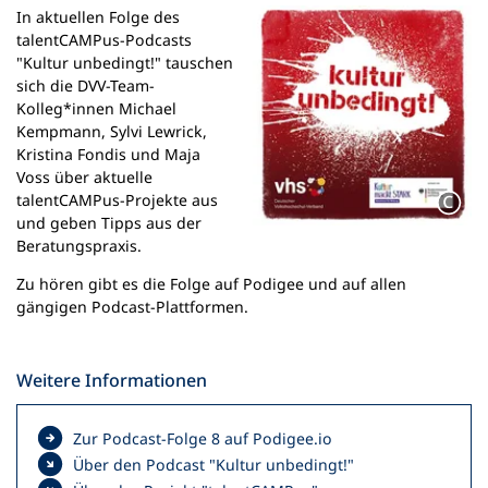
n
In aktuellen Folge des
e
talentCAMPus-Podcasts
m
"Kultur unbedingt!" tauschen
n
sich die DVV-Team-
e
Kolleg*innen Michael
u
Kempmann, Sylvi Lewrick,
e
Kristina Fondis und Maja
n
Voss über aktuelle
T
talentCAMPus-Projekte aus
a
und geben Tipps aus der
b
Beratungspraxis.
)
Zu hören gibt es die Folge auf Podigee und auf allen
gängigen Podcast-Plattformen.
Weitere Informationen
(
Zur Podcast-Folge 8 auf Podigee.io
Ö
Über den Podcast "Kultur unbedingt!"
f