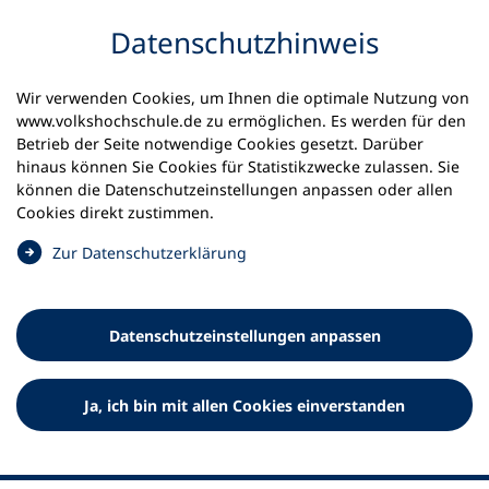
Inhalt anspringen
Datenschutz­hinweis
Startseite
Aktuelles
Meldungen
Wir verwenden Cookies, um Ihnen die optimale Nutzung von
Podcast "Kultur unbedingt!" - Folge 8
www.volkshochschule.de zu ermöglichen. Es werden für den
Betrieb der Seite notwendige Cookies gesetzt. Darüber
11.09.2023
hinaus können Sie Cookies für Statistikzwecke zulassen. Sie
können die Datenschutz­einstellungen anpassen oder allen
Podcast: Neue "Kultur
Cookies direkt zustimmen.
unbedingt"-Folge ist online
(
Zur Datenschutz­erklärung
Ö
Die achte Folge von „Kultur unbedingt!“ - dem Interview-
f
Podcast des kulturellen Bildungsprojekts talentCAMPus
f
Datenschutz­einstellungen anpassen
beim DVV, ist ab sofort überall verfügbar
n
e
t
Ja, ich bin mit allen Cookies einverstanden
i
n
e
i