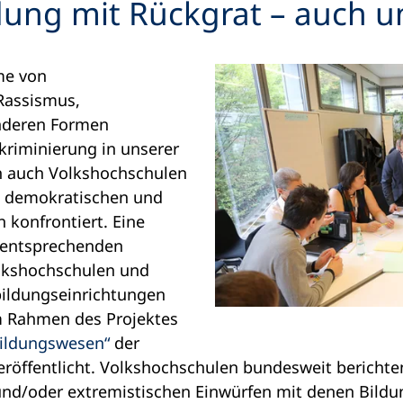
ldung mit Rückgrat – auch u
me von
 Rassismus,
nderen Formen
riminierung in unserer
ch auch Volkshochschulen
n demokratischen und
 konfrontiert. Eine
 entsprechenden
lkshochschulen und
ildungseinrichtungen
m Rahmen des Projektes
ildungswesen“
der
eröffentlicht. Volkshochschulen bundesweit berichte
nd/oder extremistischen Einwürfen mit denen Bildu