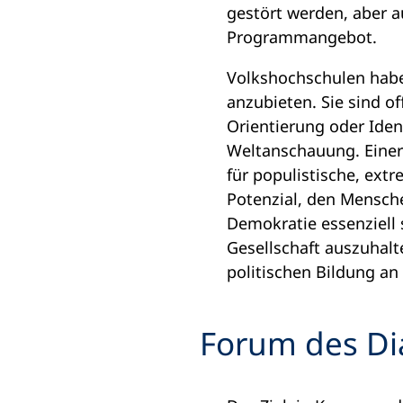
neuen
gestört werden, aber 
Tab)
Programmangebot.
Volkshochschulen haben
anzubieten. Sie sind o
Orientierung oder Iden
Weltanschauung. Einers
für populistische, extr
Potenzial, den Mensch
Demokratie essenziell s
Gesellschaft auszuhal
politischen Bildung a
Forum des Di