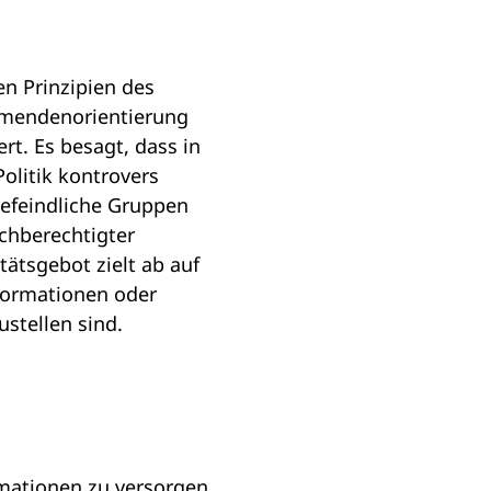
en Prinzipien des
hmendenorientierung
rt. Es besagt, dass in
olitik kontrovers
iefeindliche Gruppen
ichberechtigter
tätsgebot zielt ab auf
nformationen oder
ustellen sind.
rmationen zu versorgen