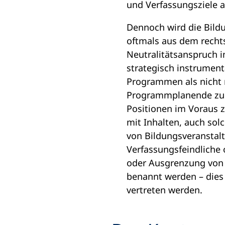
einem
und Verfassungsziele a
neuen
Dennoch wird die Bild
Tab)
oftmals aus dem rechts
Neutralitätsanspruch i
strategisch instrument
Programmen als nicht n
Programmplanende zu ve
Positionen im Voraus z
mit Inhalten, auch sol
von Bildungsveranstalt
Verfassungsfeindliche
oder Ausgrenzung von 
benannt werden – dies 
vertreten werden.