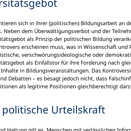
rsitätsgebot
ieren sich in ihrer (politischen) Bildungsarbeit an d
s. Neben dem Überwältigungsverbot und der Teilne
itätsgebot als Prinzip der politischen Bildung veranke
trovers erscheinen muss, was in Wissenschaft und P
mistische, verschwörungsideologische oder demokrat
tätsgebot als Einfallstor für ihre Forderung nach gle
 Inhalte in Bildungsveranstaltungen. Das Kontroversi
nd Debatten – es besagt jedoch nicht, dass Falschi
tionen als legitime Positionen gleichberechtigt darz
 politische Urteilskraft
nd Haltung gilt es, Menschen mit verlässlichen Info