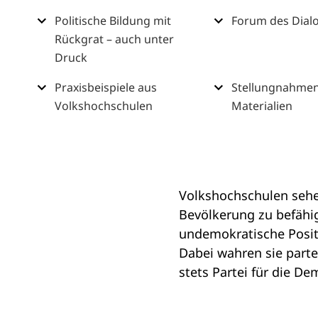
i
Inhalt
Politische Bildung mit
Forum des Dial
n
Rückgrat – auch unter
e
Druck
m
Praxisbeispiele aus
Stellungnahme
n
Volkshochschulen
Materialien
e
u
e
n
T
Volkshochschulen sehen
a
Bevölkerung zu befähig
b
undemokratische Posi
)
Dabei wahren sie parte
stets Partei für die 