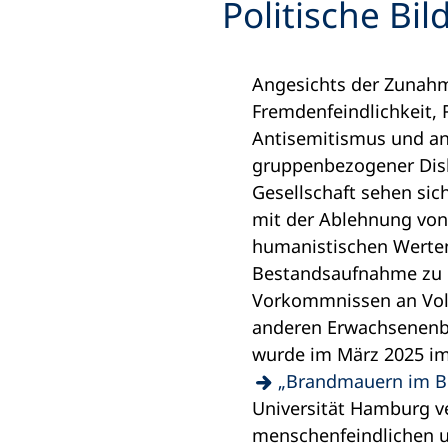
Politische Bi
Angesichts der Zunah
Fremdenfeindlichkeit,
Antisemitismus und a
gruppenbezogener Disk
Gesellschaft sehen si
mit der Ablehnung vo
humanistischen Werten
Bestandsaufnahme zu
Vorkommnissen an Vo
anderen Erwachsenenb
wurde im März 2025 i
(Öffnet
„Brandmauern im B
in
Universität Hamburg v
einem
menschenfeindlichen u