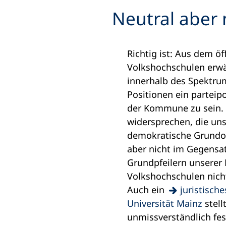
Neutral aber 
Richtig ist: Aus dem öf
Volkshochschulen erw
innerhalb des Spektru
Positionen ein parteipo
der Kommune zu sein. 
widersprechen, die unse
demokratische Grundor
aber nicht im Gegensat
Grundpfeilern unserer
Volkshochschulen nicht
Auch ein
juristisch
(Öffnet
Universität Mainz
stell
in
unmissverständlich fes