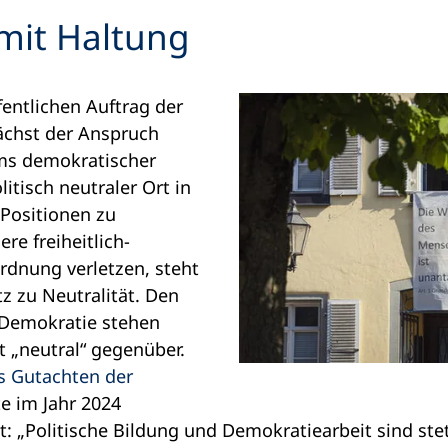
mit Haltung
fentlichen Auftrag der
ächst der Anspruch
ms demokratischer
litisch neutraler Ort in
Positionen zu
re freiheitlich-
dnung verletzen, steht
z zu Neutralität. Den
 Demokratie stehen
 „neutral“ gegenüber.
es Gutachten der
te im Jahr 2024
t: „Politische Bildung und Demokratiearbeit sind ste