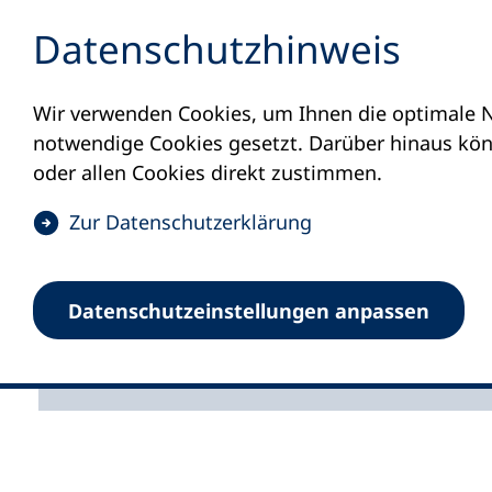
Inhalt anspringen
Datenschutz­hinweis
Wir verwenden Cookies, um Ihnen die optimale N
Startseite
Unsere Themen
Demokratiebil
notwendige Cookies gesetzt. Darüber hinaus könn
Demokratie
oder allen Cookies direkt zustimmen.
(
Zur Datenschutz­erklärung
Zivilcourag
Ö
f
Überparteilich, aber ni
Datenschutz­einstellungen anpassen
f
n
e
t
i
n
e