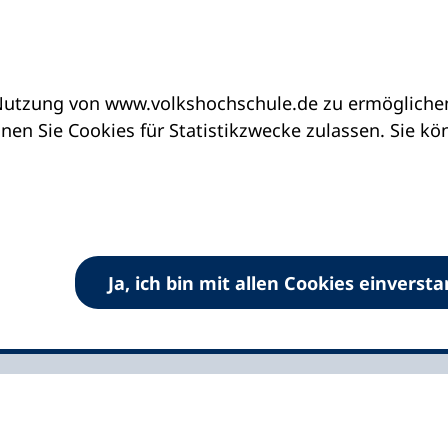
utzung von www.volkshochschule.de zu ermöglichen.
dung und Zivilcourage
en Sie Cookies für Statistikzwecke zulassen. Sie k
bildung und
e
cht wertneutral
Ja, ich bin mit allen Cookies einverst