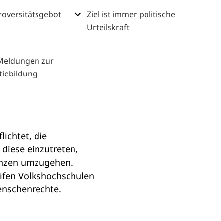
roversitätsgebot
Ziel ist immer politische
Urteilskraft
 Meldungen zur
iebildung
lichtet, die
diese einzutreten,
enzen umzugehen.
reifen Volkshochschulen
enschenrechte.