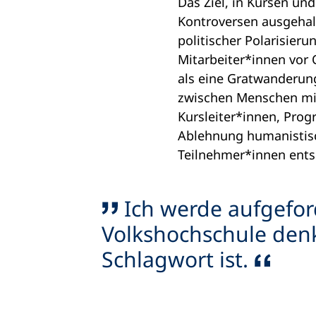
Das Ziel, in Kursen un
Kontroversen ausgehal
politischer Polarisier
Mitarbeiter*innen vor 
als eine Gratwanderung
zwischen Menschen mit
Kursleiter*innen, Pro
Ablehnung humanistis
Teilnehmer*innen ent
Ich werde aufgeford
Volkshochschule denke
Schlagwort ist.