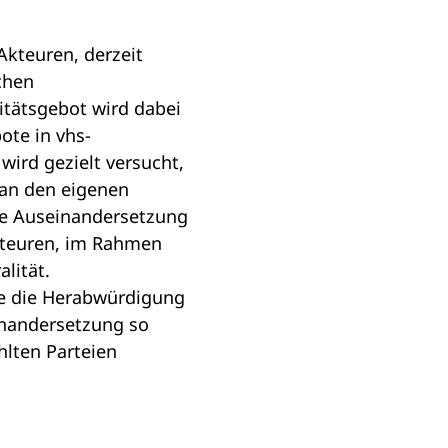
Akteuren, derzeit
chen
litätsgebot wird dabei
ote in vhs-
ird gezielt versucht,
 an den eigenen
che Auseinandersetzung
Akteuren, im Rahmen
lität.
re die Herabwürdigung
inandersetzung so
hlten Parteien