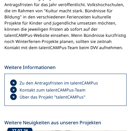
n
Antragsfristen für das Jahr veröffentlicht. Volkshochschulen,
e
die im Rahmen von "Kultur macht stark. Bündnisse für
m
Bildung" in den verschiedenen Ferienzeiten kulturelle
n
Projekte für Kinder und Jugendliche umsetzen möchten,
e
können die jeweiligen Fristen ab sofort auf der
u
talentCAMPus-Website einsehen. Wenn Bündnisse kurzfristig
e
noch Winterferien-Projekte planen, sollten sie zeitnah
n
Kontakt mit dem talentCAMPus-Team beim DVV aufnehmen.
T
a
b
Weitere Informationen
)
Zu den Antragsfristen im talentCAMPus
Kontakt zum talentCAMPus-Team
Über das Projekt "talentCAMPus"
Weitere Neuigkeiten aus unseren Projekten
27.07.26