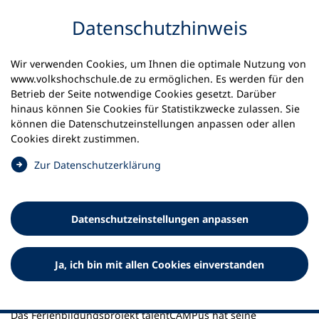
Inhalt anspringen
Datenschutz­hinweis
Startseite
Aktuelles
Meldungen
Wir verwenden Cookies, um Ihnen die optimale Nutzung von
Antragsfristen im talentCAMPus
www.volkshochschule.de zu ermöglichen. Es werden für den
Betrieb der Seite notwendige Cookies gesetzt. Darüber
10.01.2023
hinaus können Sie Cookies für Statistikzwecke zulassen. Sie
können die Datenschutz­einstellungen anpassen oder allen
Antragsfristen im
Cookies direkt zustimmen.
talentCAMPus
(
Zur Datenschutz­erklärung
Ö
Die Fristen zur Beantragung von talentCAMPus-
f
Projekten in diesem Jahr stehen fest.
f
Datenschutz­einstellungen anpassen
n
e
t
Ja, ich bin mit allen Cookies einverstanden
i
n
e
i
Das Ferienbildungsprojekt talentCAMPus hat seine