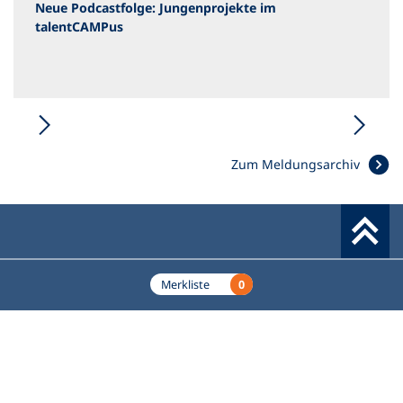
Neue Podcastfolge: Jungenprojekte im
talentCAMPus
Zum Meldungsarchiv
Werkzeuge
0
Merkliste
Deutscher Volkshochschul-Verband (DVV) e.V.
Fußzeile
Standort Bonn
Königswinterer Straße 552 b
53227 Bonn