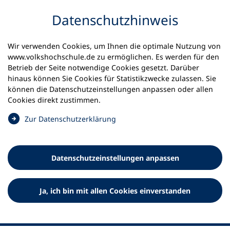
Inhalt anspringen
Datenschutz­hinweis
Startseite
Aktuelles
Meldungen
Wir verwenden Cookies, um Ihnen die optimale Nutzung von
Digitaler Fachaustausch: Schutzkonzepte im
www.volkshochschule.de zu ermöglichen. Es werden für den
talentCAMPus
Betrieb der Seite notwendige Cookies gesetzt. Darüber
hinaus können Sie Cookies für Statistikzwecke zulassen. Sie
können die Datenschutz­einstellungen anpassen oder allen
25.08.2025
Cookies direkt zustimmen.
Digitaler Fachaustausch:
(
Zur Datenschutz­erklärung
Schutzkonzepte im
Ö
f
talentCAMPus
f
Datenschutz­einstellungen anpassen
n
Erfahrungen mit Kinder- und Jugendschutz an der vhs
e
t
Ja, ich bin mit allen Cookies einverstanden
i
n
e
i