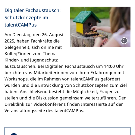
n
Digitaler Fachaustausch:
e
m
Schutzkonzepte im
n
talentCAMPus
e
Am Dienstag, den 26. August
u
2025, haben Fachkräfte die
e
Gelegenheit, sich online mit
n
Kolleg*innen zum Thema
T
Kinder- und Jugendschutz
a
auszutauschen. Bei Digitalen Fachaustausch um 14:00 Uhr
b
berichten vhs-Mitarbeiterinnen von ihren Erfahrungen mit
)
Workshops, die im Rahmen von talentCAMPus gefördert
wurden und die Entwicklung von Schutzkonzepten zum Ziel
haben. Anschließend besteht die Möglichkeit, Fragen zu
stellen und die Diskussion gemeinsam weiterzuführen. Den
Direktlink zur Videokonferenz finden Interessierte auf der
Veranstaltungsseite des talentCAMPus.