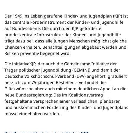
n
e
Der 1949 ins Leben gerufene Kinder- und Jugendplan (KJP) ist
m
das zentrale Förderinstrument der Kinder- und Jugendhilfe
n
auf Bundesebene. Die durch den KJP geförderte
e
bundeszentrale Infrastruktur der Kinder- und Jugendhilfe
u
trägt dazu bei, dass alle jungen Menschen möglichst gleiche
e
Chancen erhalten, Benachteiligungen abgebaut werden und
n
Risiken präventiv begegnet wird.
T
a
Die initiativeKJP, der auch die Gemeinsame Initiative der
b
Träger politischer Jugendbildung (GEMINI) und damit der
)
Deutsche Volkshochschul-Verband (DVV) angehört, gratuliert
herzlich zum 75-jährigen Bestehen – verbindet die
Glückwünsche aber auch mit einem deutlichen Appell an die
neue Bundesregierung: Das im Koalitionsvertrag
festgehaltene Versprechen einer verlässlichen, planbaren
und auskömmlichen Förderung des Kinder- und Jugendplans
müsse eingehalten werden.