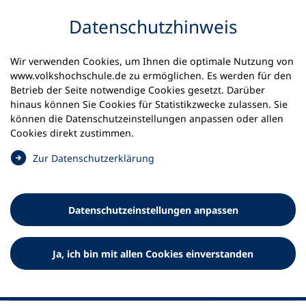
Inhalt anspringen
Datenschutz­hinweis
Startseite
Aktuelles
Meldungen
Wir verwenden Cookies, um Ihnen die optimale Nutzung von
75 Jahre Kinder- und Jugendplan des Bundes: Jubiläum
www.volkshochschule.de zu ermöglichen. Es werden für den
mit Zukunftsauftrag!
Betrieb der Seite notwendige Cookies gesetzt. Darüber
hinaus können Sie Cookies für Statistikzwecke zulassen. Sie
können die Datenschutz­einstellungen anpassen oder allen
29.10.2025
Cookies direkt zustimmen.
75 Jahre Kinder- und
(
Zur Datenschutz­erklärung
Jugendplan des Bundes:
Ö
f
Jubiläum mit Zukunftsauftrag!
f
Datenschutz­einstellungen anpassen
n
GEMINI fordert zusammen mit Partner*innen in der
e
initiativeKJP, den KJP zu stärken
t
Ja, ich bin mit allen Cookies einverstanden
i
n
e
i