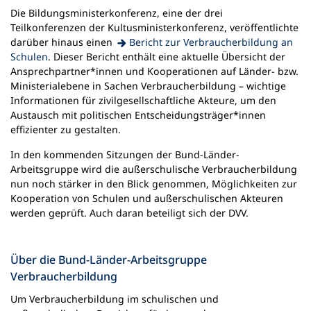
e
Die Bildungsministerkonferenz, eine der drei
u
Teilkonferenzen der Kultusministerkonferenz, veröffentlichte
e
darüber hinaus einen
Bericht zur Verbraucherbildung an
n
(Öffnet
Schulen
. Dieser Bericht enthält eine aktuelle Übersicht der
T
in
Ansprechpartner*innen und Kooperationen auf Länder- bzw.
a
einem
Ministerialebene in Sachen Verbraucherbildung – wichtige
b
neuen
Informationen für zivilgesellschaftliche Akteure, um den
)
Tab)
Austausch mit politischen Entscheidungsträger*innen
effizienter zu gestalten.
In den kommenden Sitzungen der Bund-Länder-
Arbeitsgruppe wird die außerschulische Verbraucherbildung
nun noch stärker in den Blick genommen, Möglichkeiten zur
Kooperation von Schulen und außerschulischen Akteuren
werden geprüft. Auch daran beteiligt sich der DVV.
Über die Bund-Länder-Arbeitsgruppe
Verbraucherbildung
Um Verbraucherbildung im schulischen und