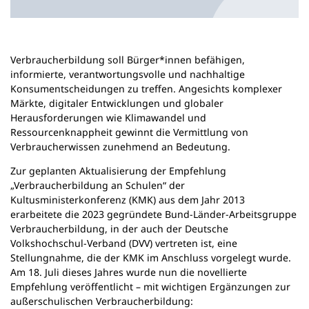
n
e
m
n
Verbraucherbildung soll Bürger*innen befähigen,
e
informierte, verantwortungsvolle und nachhaltige
u
Konsumentscheidungen zu treffen. Angesichts komplexer
e
Märkte, digitaler Entwicklungen und globaler
n
Herausforderungen wie Klimawandel und
T
Ressourcenknappheit gewinnt die Vermittlung von
a
Verbraucherwissen zunehmend an Bedeutung.
b
)
Zur geplanten Aktualisierung der Empfehlung
„Verbraucherbildung an Schulen“ der
Kultusministerkonferenz (KMK) aus dem Jahr 2013
erarbeitete die 2023 gegründete Bund-Länder-Arbeitsgruppe
Verbraucherbildung, in der auch der Deutsche
Volkshochschul-Verband (DVV) vertreten ist, eine
Stellungnahme, die der KMK im Anschluss vorgelegt wurde.
Am 18. Juli dieses Jahres wurde nun die novellierte
Empfehlung veröffentlicht – mit wichtigen Ergänzungen zur
außerschulischen Verbraucherbildung: