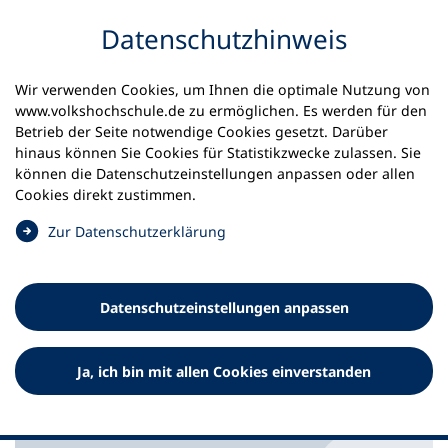
Inhalt anspringen
Datenschutz­hinweis
Startseite
Aktuelles
Meldungen
Wir verwenden Cookies, um Ihnen die optimale Nutzung von
Neue Empfehlung der Kultusministerkonferenz stärkt
www.volkshochschule.de zu ermöglichen. Es werden für den
außerschulische Verbraucherbildung
Betrieb der Seite notwendige Cookies gesetzt. Darüber
hinaus können Sie Cookies für Statistikzwecke zulassen. Sie
können die Datenschutz­einstellungen anpassen oder allen
08.08.2025
Cookies direkt zustimmen.
Neue Empfehlung der
(
Zur Datenschutz­erklärung
Kultusministerkonferenz stärkt
Ö
f
außerschulische
f
Datenschutz­einstellungen anpassen
Verbraucherbildung
n
e
t
DVV vertritt Interessen der allgemeinen Weiterbildung in
Ja, ich bin mit allen Cookies einverstanden
i
Bund-Länder-AG
n
e
i