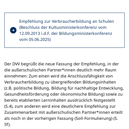
Empfehlung zur Verbraucherbildung an Schulen
(Beschluss der Kultusministerkonferenz vom
12.09.2013 i.d.F. der Bildungsministerkonferenz
(
vom 05.06.2025)
Ö
f
f
n
Der DVV begrüßt die neue Fassung der Empfehlung, in der
e
die außerschulischen Partner*innen deutlich mehr Raum
t
einnehmen: Zum einen wird die Anschlussfähigkeit von
i
Verbraucherbildung zu übergreifenden Bildungsinhalten
n
(z.B. politische Bildung, Bildung für nachhaltige Entwicklung,
e
Gesundheitsförderung oder ökonomische Bildung) sowie zu
i
bereits etablierten Lerninhalten ausdrücklich festgestellt
n
(S.4), zum anderen wird eine deutlichere Empfehlung zur
e
Zusammenarbeit mit außerschulischen Partner*innen erteilt
m
als noch in der vorherigen Fassung (Soll-Formulierung) (S.
n
5f).