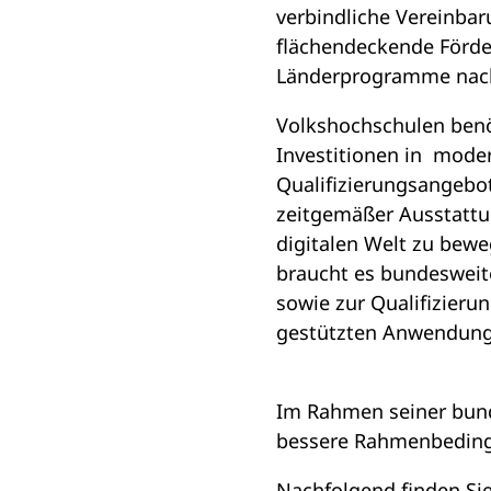
verbindliche Vereinbar
flächendeckende Förder
Länderprogramme nach
Volkshochschulen benö
Investitionen in moder
Qualifizierungsangebo
zeitgemäßer Ausstattu
digitalen Welt zu bew
braucht es bundesweite
sowie zur Qualifizier
gestützten Anwendun
Im Rahmen seiner bunde
bessere Rahmenbedingu
Nachfolgend finden Si