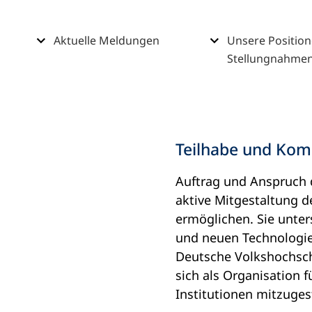
i
n
Inhalt
Aktuelle Meldungen
Unsere Positio
e
Stellungnahme
m
n
e
u
Teilhabe und Komp
e
n
Auftrag und Anspruch d
T
aktive Mitgestaltung d
a
ermöglichen. Sie unte
b
und neuen Technologie
)
Deutsche Volkshochsch
sich als Organisation f
Institutionen mitzuges