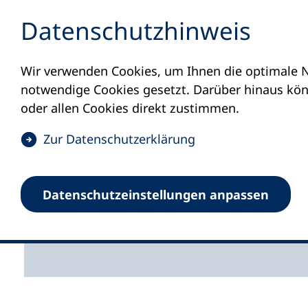
Inhalt anspringen
Datenschutz­hinweis
Wir verwenden Cookies, um Ihnen die optimale N
Startseite
Unsere Themen
Digitale Bildun
notwendige Cookies gesetzt. Darüber hinaus könn
Digitale Bil
oder allen Cookies direkt zustimmen.
(
Zur Datenschutz­erklärung
Engagement für die Wei
Ö
Digitalstrategie und 
f
Der Deutsche Volkshoc
Datenschutz­einstellungen anpassen
f
Volkshochschule als Or
n
e
t
i
n
e