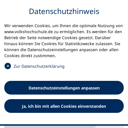
Inhalt anspringen
Datenschutz­hinweis
Startseite
Unsere Themen
Wir verwenden Cookies, um Ihnen die optimale Nutzung von
Sprachliche und berufliche Integration
www.volkshochschule.de zu ermöglichen. Es werden für den
#Warteschlange Integration - Interview vhs Mainz
Betrieb der Seite notwendige Cookies gesetzt. Darüber
hinaus können Sie Cookies für Statistikzwecke zulassen. Sie
vhs Mainz: „Die Schlangen von
können die Datenschutz­einstellungen anpassen oder allen
Cookies direkt zustimmen.
Kursinteressierten stehen bis
(
Zur Datenschutz­erklärung
auf die Straße“
Ö
f
Momentan steigen die Zahlen Schutzsuchender in den
f
Erstaufnahmeeinrichtungen sowie Geflüchteter aus der
Datenschutz­einstellungen anpassen
n
Ukraine. Das Integrationskurssystem des Bundes ist am
e
Ende seiner Ausbaukapazitäten. In unserer Serie
t
#Warteschlange Integration lassen wir vhs zur aktuellen
Ja, ich bin mit allen Cookies einverstanden
i
Lage im Integrationskursbereich zu Wort kommen.
n
e
i