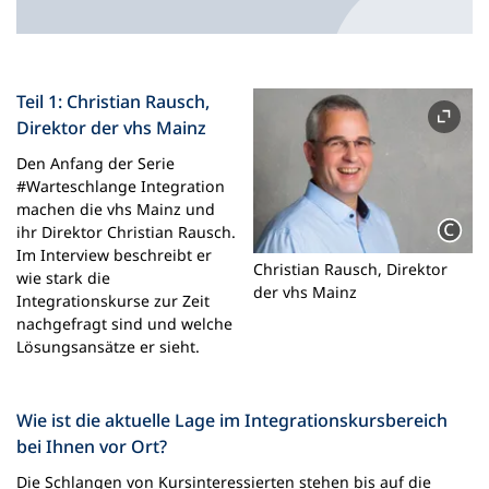
n
e
m
n
Teil 1: Christian Rausch,
e
Direktor der vhs Mainz
u
e
Den Anfang der Serie
n
#Warteschlange Integration
T
machen die vhs Mainz und
a
ihr Direktor Christian Rausch.
b
Im Interview beschreibt er
)
Christian Rausch, Direktor
wie stark die
der vhs Mainz
Integrationskurse zur Zeit
nachgefragt sind und welche
Lösungsansätze er sieht.
Wie ist die aktuelle Lage im Integrationskursbereich
bei Ihnen vor Ort?
Die Schlangen von Kursinteressierten stehen bis auf die