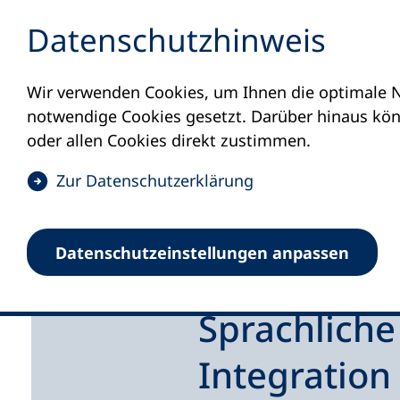
Inhalt anspringen
Datenschutz­hinweis
Wir verwenden Cookies, um Ihnen die optimale N
notwendige Cookies gesetzt. Darüber hinaus könn
oder allen Cookies direkt zustimmen.
(
Zur Datenschutz­erklärung
Ö
f
Datenschutz­einstellungen anpassen
f
Startseite
Unsere Themen
Sprachliche un
n
e
Sprachliche
t
i
Integration
n
e