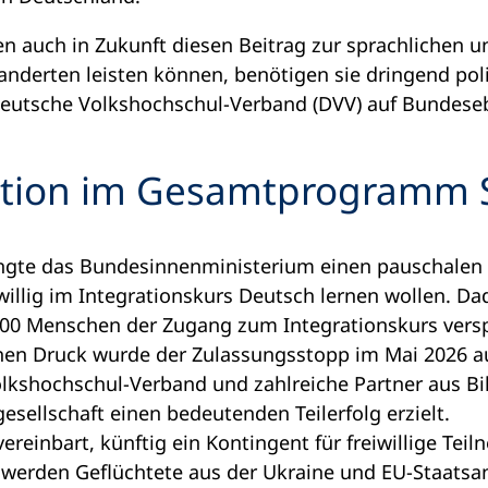
 auch in Zukunft diesen Beitrag zur sprachlichen u
nderten leisten können, benötigen sie dringend pol
r Deutsche Volkshochschul-Verband (DVV) auf Bundese
uation im Gesamtprogramm 
ngte das Bundesinnenministerium einen pauschalen 
willig im Integrationskurs Deutsch lernen wollen. Dad
000 Menschen der Zugang zum Integrationskurs versp
chen Druck wurde der Zulassungsstopp im Mai 2026 
lkshochschul-Verband und zahlreiche Partner aus Bil
gesellschaft einen bedeutenden Teilerfolg erzielt.
reinbart, künftig ein Kontingent für freiwillige Tei
t werden Geflüchtete aus der Ukraine und EU-Staatsa