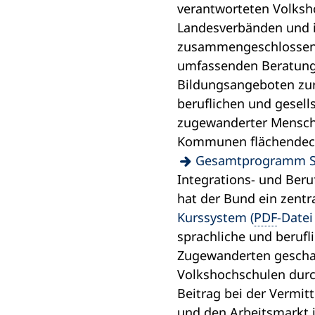
verantworteten Volksh
Landesverbänden und
zusammengeschlossen s
umfassenden Beratung
Bildungsangeboten zur
beruflichen und gesell
zugewanderter Mensch
Kommunen flächendeck
(Öffnet
Gesamtprogramm Sp
in
Integrations- und Beru
einem
hat der Bund ein zentr
neuen
Kurssystem
PDF
-Datei
Tab)
sprachliche und berufl
Zugewanderten geschaff
Volkshochschulen durch
Beitrag bei der Vermit
und den Arbeitsmarkt 