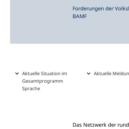
i
Forderungen der Volk
n
BAMF
e
m
n
e
u
e
n
Inhalt
Aktuelle Situation im
Aktuelle Meldu
T
Gesamtprogramm
a
Sprache
b
)
Das Netzwerk der run