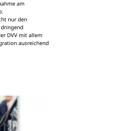
ilnahme am
b.
cht nur den
 dringend
der DVV mit allem
gration ausreichend