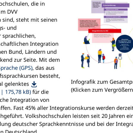
ochschulen, die in
 im DVV
ind, steht mit seinen
s- und
 sprachlichen,
schaftlichen Integration
en Bund, Ländern und
end zur Seite. Mit dem
rache (GPS)
, das aus
fssprachkursen besteht,
Infografik zum Gesamt
al gelenktes
(Klicken zum Vergrößern
175,78 kB
für die
iche Integration von
en. Fast 45% aller Integrationskurse werden derzei
geführt. Volkshochschulen leisten seit 20 Jahren e
tlung deutscher Sprachkenntnisse und bei der Integr
in Deutschland.