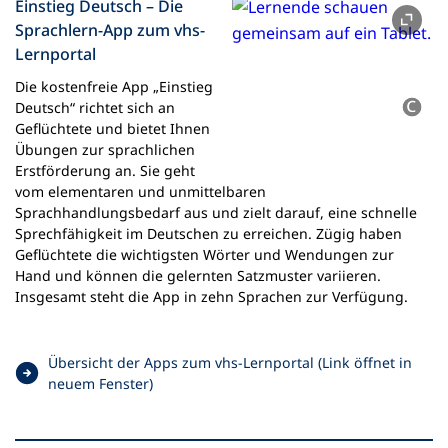
Einstieg Deutsch – Die
n
Sprachlern-App zum vhs-
e
Lernportal
t
i
Die kostenfreie App „Einstieg
n
Deutsch“ richtet sich an
e
Geflüchtete und bietet Ihnen
i
Übungen zur sprachlichen
n
Erstförderung an. Sie geht
e
vom elementaren und unmittelbaren
m
Sprachhandlungsbedarf aus und zielt darauf, eine schnelle
n
Sprechfähigkeit im Deutschen zu erreichen. Zügig haben
e
Geflüchtete die wichtigsten Wörter und Wendungen zur
u
Hand und können die gelernten Satzmuster variieren.
e
Insgesamt steht die App in zehn Sprachen zur Verfügung.
n
T
a
Übersicht der Apps zum vhs-Lernportal (Link öffnet in
b
(
neuem Fenster)
)
Ö
f
f