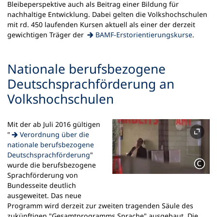
neuen
Bleibeperspektive auch als Beitrag einer Bildung für
Tab)
nachhaltige Entwicklung. Dabei gelten die Volkshochschulen
mit rd. 450 laufenden Kursen aktuell als einer der derzeit
(Öffnet
gewichtigen Träger der
BAMF-Erstorientierungskurse
.
in
einem
Nationale berufsbezogene
neuen
Tab)
Deutschsprachförderung an
Volkshochschulen
Mit der ab Juli 2016 gültigen
"
Verordnung über die
nationale berufsbezogene
(Öffnet
Deutschsprachförderung
"
in
wurde die berufsbezogene
einem
Sprachförderung von
neuen
Bundesseite deutlich
Tab)
ausgeweitet. Das neue
Programm wird derzeit zur zweiten tragenden Säule des
zukünftigen "Gesamtprogramms Sprache" ausgebaut. Die