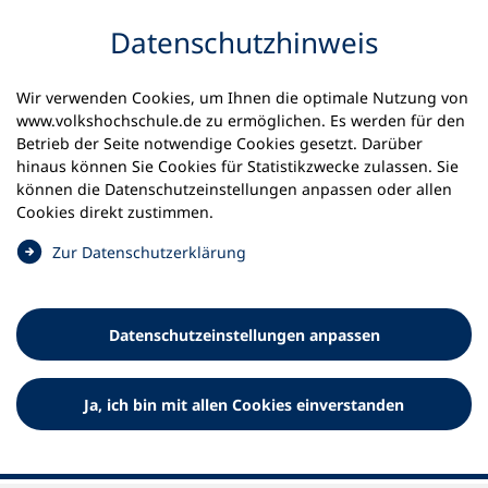
Inhalt anspringen
Datenschutz­hinweis
Startseite
Integration: sprachlich und berufsbezogen
Wir verwenden Cookies, um Ihnen die optimale Nutzung von
www.volkshochschule.de zu ermöglichen. Es werden für den
Integration: sprachlich und
Betrieb der Seite notwendige Cookies gesetzt. Darüber
berufsbezogen
hinaus können Sie Cookies für Statistikzwecke zulassen. Sie
können die Datenschutz­einstellungen anpassen oder allen
Cookies direkt zustimmen.
Volkshochschulen haben über die Jahrzehnte eine hohe
Kompetenz und ein großes Erfahrungswissen im Bereich
(
Zur Datenschutz­erklärung
der Durchführung sprachlicher und berufsbezogener
Ö
Integrationsmaßnahmen aufgebaut. Doch was sind –
f
notwendige – Rahmenbedingungen für eine gelingende
f
Integration in Sprache und Beruf?
Datenschutz­einstellungen anpassen
n
e
t
Ja, ich bin mit allen Cookies einverstanden
i
n
e
i