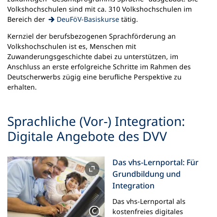
Volkshochschulen sind mit ca. 310 Volkshochschulen im
(Öffnet
Bereich der
DeuFöV-Basiskurse
tätig.
in
Kernziel der berufsbezogenen Sprachförderung an
einem
Volkshochschulen ist es, Menschen mit
neuen
Zuwanderungsgeschichte dabei zu unterstützen, im
Tab)
Anschluss an erste erfolgreiche Schritte im Rahmen des
Deutscherwerbs zügig eine berufliche Perspektive zu
erhalten.
Sprachliche (Vor-) Integration:
Digitale Angebote des DVV
Das vhs-Lernportal: Für
Grundbildung und
Integration
Das vhs-Lernportal als
kostenfreies digitales