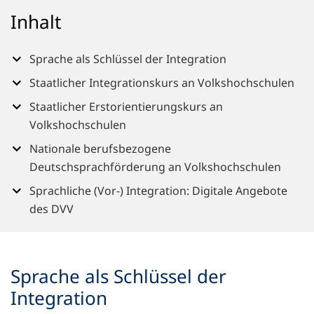
n
Inhalt
e
m
n
Sprache als Schlüssel der Integration
e
Staatlicher Integrationskurs an Volkshochschulen
u
e
Staatlicher Erstorientierungskurs an
n
Volkshochschulen
T
a
Nationale berufsbezogene
b
Deutschsprachförderung an Volkshochschulen
)
Sprachliche (Vor-) Integration: Digitale Angebote
des DVV
Sprache als Schlüssel der
Integration