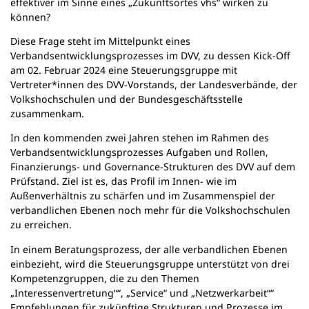
effektiver im Sinne eines „Zukunftsortes vhs“ wirken zu
n
können?
e
m
Diese Frage steht im Mittelpunkt eines
n
Verbandsentwicklungsprozesses im DVV, zu dessen Kick-Off
e
am 02. Februar 2024 eine Steuerungsgruppe mit
u
Vertreter*innen des DVV-Vorstands, der Landesverbände, der
e
Volkshochschulen und der Bundesgeschäftsstelle
n
zusammenkam.
T
In den kommenden zwei Jahren stehen im Rahmen des
a
Verbandsentwicklungsprozesses Aufgaben und Rollen,
b
Finanzierungs- und Governance-Strukturen des DVV auf dem
)
Prüfstand. Ziel ist es, das Profil im Innen- wie im
Außenverhältnis zu schärfen und im Zusammenspiel der
verbandlichen Ebenen noch mehr für die Volkshochschulen
zu erreichen.
In einem Beratungsprozess, der alle verbandlichen Ebenen
einbezieht, wird die Steuerungsgruppe unterstützt von drei
Kompetenzgruppen, die zu den Themen
„Interessenvertretung““, „Service“ und „Netzwerkarbeit““
Empfehlungen für zukünftige Strukturen und Prozesse im