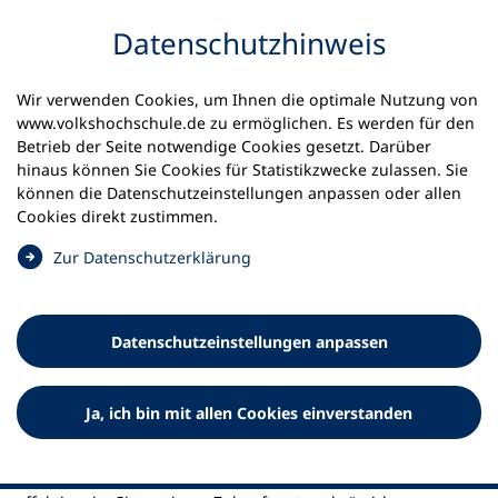
Inhalt anspringen
Datenschutz­hinweis
Startseite
Aktuelles
Meldungen
Wir verwenden Cookies, um Ihnen die optimale Nutzung von
#zukunftsort_vhs
www.volkshochschule.de zu ermöglichen. Es werden für den
Betrieb der Seite notwendige Cookies gesetzt. Darüber
02.02.2024
hinaus können Sie Cookies für Statistikzwecke zulassen. Sie
können die Datenschutz­einstellungen anpassen oder allen
#zukunftsort_vhs
Cookies direkt zustimmen.
(
Zur Datenschutz­erklärung
DVV startet mit Kick-Off in zweijährigen
Ö
Verbandsentwicklungsprozess
f
f
Datenschutz­einstellungen anpassen
n
e
t
Ja, ich bin mit allen Cookies einverstanden
i
n
Wie muss sich der Deutsche Volkshochschul-Verband (DVV)
e
aufstellen, um mit seiner verbandlichen Arbeit noch
i