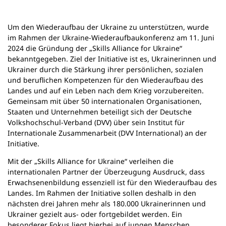
n
e
Um den Wiederaufbau der Ukraine zu unterstützen, wurde
m
im Rahmen der Ukraine-Wiederaufbaukonferenz am 11. Juni
n
2024 die Gründung der „Skills Alliance for Ukraine“
e
bekanntgegeben. Ziel der Initiative ist es, Ukrainerinnen und
u
Ukrainer durch die Stärkung ihrer persönlichen, sozialen
e
und beruflichen Kompetenzen für den Wiederaufbau des
n
Landes und auf ein Leben nach dem Krieg vorzubereiten.
T
Gemeinsam mit über 50 internationalen Organisationen,
a
Staaten und Unternehmen beteiligt sich der Deutsche
b
Volkshochschul-Verband (DVV) über sein Institut für
)
Internationale Zusammenarbeit (DVV International) an der
Initiative.
Mit der „Skills Alliance for Ukraine“ verleihen die
internationalen Partner der Überzeugung Ausdruck, dass
Erwachsenenbildung essenziell ist für den Wiederaufbau des
Landes. Im Rahmen der Initiative sollen deshalb in den
nächsten drei Jahren mehr als 180.000 Ukrainerinnen und
Ukrainer gezielt aus- oder fortgebildet werden. Ein
besonderer Fokus liegt hierbei auf jungen Menschen,