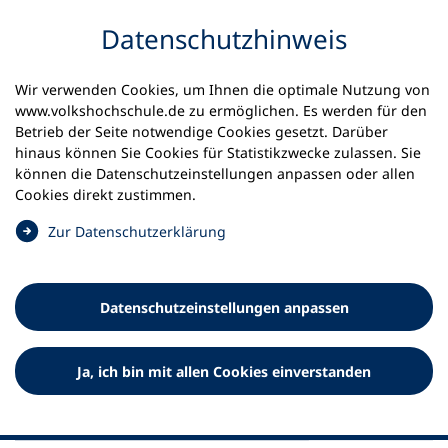
Inhalt anspringen
Datenschutz­hinweis
Startseite
Aktuelles
Meldungen
Wir verwenden Cookies, um Ihnen die optimale Nutzung von
Ukraine: Erwachsenenbildung unterstützt Wiederaufbau
www.volkshochschule.de zu ermöglichen. Es werden für den
des Landes
Betrieb der Seite notwendige Cookies gesetzt. Darüber
hinaus können Sie Cookies für Statistikzwecke zulassen. Sie
können die Datenschutz­einstellungen anpassen oder allen
08.07.2024
Cookies direkt zustimmen.
Ukraine: Erwachsenenbildung
(
Zur Datenschutz­erklärung
unterstützt Wiederaufbau des
Ö
f
Landes
f
Datenschutz­einstellungen anpassen
n
DVV International ist Partner der „Skills Alliance for
e
Ukraine“
t
Ja, ich bin mit allen Cookies einverstanden
i
n
e
i