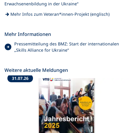
(Öffnet
Erwachsenenbildung in der Ukraine“
in
(Öffnet
Mehr Infos zum Veteran*innen-Projekt (englisch)
einem
in
neuen
einem
Tab)
neuen
Mehr Informationen
Tab)
Pressemitteilung des BMZ: Start der internationalen
(
„Skills Alliance for Ukraine“
Ö
f
f
Weitere aktuelle Meldungen
n
31.07.26
e
t
i
n
e
i
n
e
m