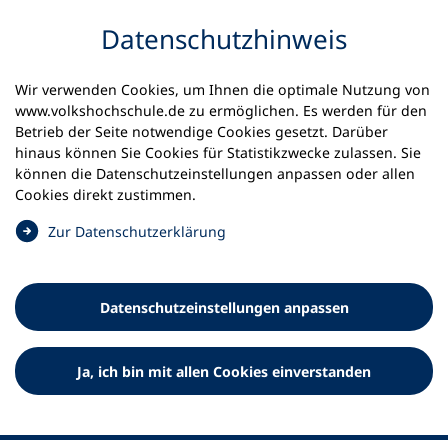
Inhalt anspringen
Datenschutz­hinweis
Startseite
Aktuelles
Meldungen
Wir verwenden Cookies, um Ihnen die optimale Nutzung von
Ein besonderer Gast beim Deutschkurs
www.volkshochschule.de zu ermöglichen. Es werden für den
Betrieb der Seite notwendige Cookies gesetzt. Darüber
08.10.2024
hinaus können Sie Cookies für Statistikzwecke zulassen. Sie
können die Datenschutz­einstellungen anpassen oder allen
Ein besonderer Gast beim
Cookies direkt zustimmen.
Deutschkurs
(
Zur Datenschutz­erklärung
Ö
Prof. Stephan Seiter, MdB, Obmann des
f
Bildungsausschusses im Bundestag, besucht
f
Datenschutz­einstellungen anpassen
Kursteilnehmende an der vhs Unteres Remstal am 2.
n
Oktober 2024
e
t
Ja, ich bin mit allen Cookies einverstanden
i
n
e
i