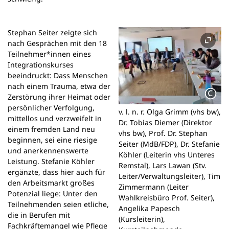
Stephan Seiter zeigte sich
nach Gesprächen mit den 18
Teilnehmer*innen eines
Integrationskurses
beeindruckt: Dass Menschen
nach einem Trauma, etwa der
Zerstörung ihrer Heimat oder
persönlicher Verfolgung,
v. l. n. r. Olga Grimm (vhs bw),
mittellos und verzweifelt in
Dr. Tobias Diemer (Direktor
einem fremden Land neu
vhs bw), Prof. Dr. Stephan
beginnen, sei eine riesige
Seiter (MdB/FDP), Dr. Stefanie
und anerkennenswerte
Köhler (Leiterin vhs Unteres
Leistung. Stefanie Köhler
Remstal), Lars Lawan (Stv.
ergänzte, dass hier auch für
Leiter/Verwaltungsleiter), Tim
den Arbeitsmarkt großes
Zimmermann (Leiter
Potenzial liege: Unter den
Wahlkreisbüro Prof. Seiter),
Teilnehmenden seien etliche,
Angelika Papesch
die in Berufen mit
(Kursleiterin),
Fachkräftemangel wie Pflege