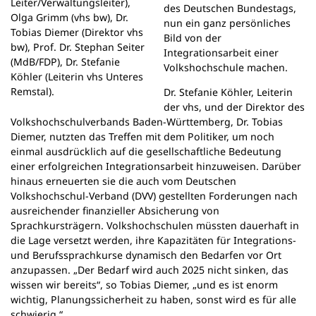
Leiter/Verwaltungsleiter),
des Deutschen Bundestags,
Olga Grimm (vhs bw), Dr.
nun ein ganz persönliches
Tobias Diemer (Direktor vhs
Bild von der
bw), Prof. Dr. Stephan Seiter
Integrationsarbeit einer
(MdB/FDP), Dr. Stefanie
Volkshochschule machen.
Köhler (Leiterin vhs Unteres
Remstal).
Dr. Stefanie Köhler, Leiterin
der vhs, und der Direktor des
Volkshochschulverbands Baden-Württemberg, Dr. Tobias
Diemer, nutzten das Treffen mit dem Politiker, um noch
einmal ausdrücklich auf die gesellschaftliche Bedeutung
einer erfolgreichen Integrationsarbeit hinzuweisen. Darüber
hinaus erneuerten sie die auch vom Deutschen
Volkshochschul-Verband (DVV) gestellten Forderungen nach
ausreichender finanzieller Absicherung von
Sprachkursträgern. Volkshochschulen müssten dauerhaft in
die Lage versetzt werden, ihre Kapazitäten für Integrations-
und Berufssprachkurse dynamisch den Bedarfen vor Ort
anzupassen. „Der Bedarf wird auch 2025 nicht sinken, das
wissen wir bereits“, so Tobias Diemer, „und es ist enorm
wichtig, Planungssicherheit zu haben, sonst wird es für alle
schwierig.“