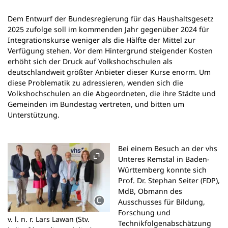
n
e
Dem Entwurf der Bundesregierung für das Haushaltsgesetz
m
2025 zufolge soll im kommenden Jahr gegenüber 2024 für
n
Integrationskurse weniger als die Hälfte der Mittel zur
e
Verfügung stehen. Vor dem Hintergrund steigender Kosten
u
erhöht sich der Druck auf Volkshochschulen als
e
deutschlandweit größter Anbieter dieser Kurse enorm. Um
n
diese Problematik zu adressieren, wenden sich die
T
Volkshochschulen an die Abgeordneten, die ihre Städte und
a
Gemeinden im Bundestag vertreten, und bitten um
b
Unterstützung.
)
Bei einem Besuch an der vhs
Unteres Remstal in Baden-
Württemberg konnte sich
Prof. Dr. Stephan Seiter (FDP),
MdB, Obmann des
Ausschusses für Bildung,
Forschung und
v. l. n. r. Lars Lawan (Stv.
Technikfolgenabschätzung