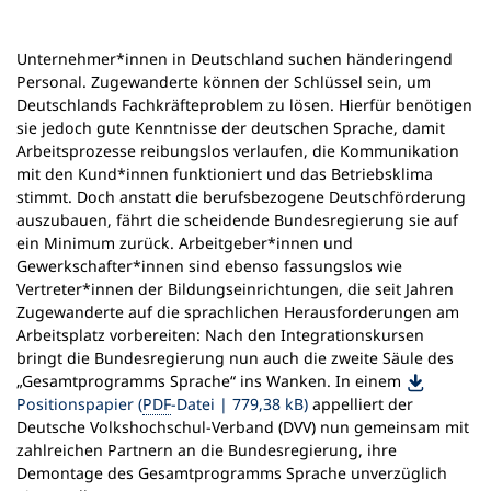
n
e
Unternehmer*innen in Deutschland suchen händeringend
m
Personal. Zugewanderte können der Schlüssel sein, um
n
Deutschlands Fachkräfteproblem zu lösen. Hierfür benötigen
e
sie jedoch gute Kenntnisse der deutschen Sprache, damit
u
Arbeitsprozesse reibungslos verlaufen, die Kommunikation
e
mit den Kund*innen funktioniert und das Betriebsklima
n
stimmt. Doch anstatt die berufsbezogene Deutschförderung
T
auszubauen, fährt die scheidende Bundesregierung sie auf
a
ein Minimum zurück. Arbeitgeber*innen und
b
Gewerkschafter*innen sind ebenso fassungslos wie
)
Vertreter*innen der Bildungseinrichtungen, die seit Jahren
Zugewanderte auf die sprachlichen Herausforderungen am
Arbeitsplatz vorbereiten: Nach den Integrationskursen
bringt die Bundesregierung nun auch die zweite Säule des
„Gesamtprogramms Sprache“ ins Wanken. In einem
Positionspapier
PDF
-Datei
779,38 kB
appelliert der
Deutsche Volkshochschul-Verband (DVV) nun gemeinsam mit
zahlreichen Partnern an die Bundesregierung, ihre
Demontage des Gesamtprogramms Sprache unverzüglich