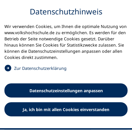
Inhalt anspringen
Datenschutz­hinweis
Startseite
Aktuelles
Meldungen
Wir verwenden Cookies, um Ihnen die optimale Nutzung von
Bundesregierung verhindert Integration von
www.volkshochschule.de zu ermöglichen. Es werden für den
Zuwanderern in Betriebe
Betrieb der Seite notwendige Cookies gesetzt. Darüber
hinaus können Sie Cookies für Statistikzwecke zulassen. Sie
können die Datenschutz­einstellungen anpassen oder allen
21.01.2025
Cookies direkt zustimmen.
Bundesregierung verhindert
(
Zur Datenschutz­erklärung
Integration von Zuwanderern
Ö
f
in Betriebe
f
Datenschutz­einstellungen anpassen
n
Deutschförderung für den Beruf wird kaputtgespart –
e
Verbände protestieren
t
Ja, ich bin mit allen Cookies einverstanden
i
n
e
i