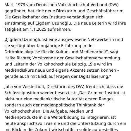
n
Marl, 1973 vom Deutschen Volkshochschul-Verband (DVV)
e
gegründet, hat eine neue Direktorin und Geschäftsführerin:
m
Die Gesellschafter des Instituts verständigten sich
n
einstimmig auf Çiğdem Uzunoğlu. Die neue Leiterin wird ihre
e
Tätigkeit am 1.1.2025 aufnehmen.
u
„Çiğdem Uzunoğlu ist eine ausgewiesene Netzwerkerin und
e
sie verfügt über langjährige Erfahrung in der
n
Drittmittelakquise für die Kultur- und Medienarbeit“, sagt
T
Heike Richter, Vorsitzende der Gesellschafterversammlung
a
und Leiterin der Volkshochschule Leipzig. „Sie wird im
b
Mediendiskurs neue und eigene Akzente setzen können –
)
gerade auch mit Blick auf Fragen der Digitalisierung.“
Julia von Westerholt, Direktorin des DVV, freut sich, dass die
Schlüsselposition wieder besetzt ist: „Das Grimme-Institut ist
nicht nur eine medienkritische Autorität ersten Ranges,
sondern auch der medienpolitische Thinktank der
Volkshochschulen. Die Aufgabe, Medien und
Medienprodukte in die Weiterbildung zu integrieren, ist
heute anspruchsvoll wie nie und die Unterstützung durch ein
mit Blick in die Zukunft wirtschaftlich solide aufgestelltes