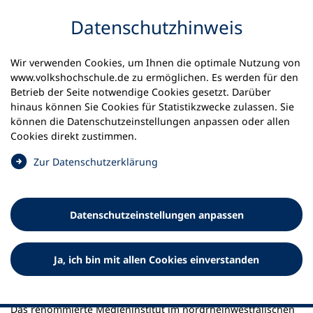
Inhalt anspringen
Datenschutz­hinweis
Startseite
Aktuelles
Meldungen
Wir verwenden Cookies, um Ihnen die optimale Nutzung von
Çiğdem Uzunoğlu neue Leiterin des Grimme-Instituts
www.volkshochschule.de zu ermöglichen. Es werden für den
Betrieb der Seite notwendige Cookies gesetzt. Darüber
05.12.2024
hinaus können Sie Cookies für Statistikzwecke zulassen. Sie
können die Datenschutz­einstellungen anpassen oder allen
Çiğdem Uzunoğlu neue
Cookies direkt zustimmen.
Leiterin des Grimme-Instituts
(
Zur Datenschutz­erklärung
Ö
Volkshochschulen erwarten Akzente im Diskurs über
f
Medienqualität und Impulse für die Weiterbildung
f
Datenschutz­einstellungen anpassen
n
e
t
Ja, ich bin mit allen Cookies einverstanden
i
n
e
i
Das renommierte Medieninstitut im nordrheinwestfälischen