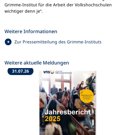
Grimme-Institut für die Arbeit der Volkshochschulen
wichtiger denn je“.
Weitere Informationen
(
Zur Pressemitteilung des Grimme-Instituts
Ö
f
f
Weitere aktuelle Meldungen
n
31.07.26
e
t
i
n
e
i
n
e
m
n