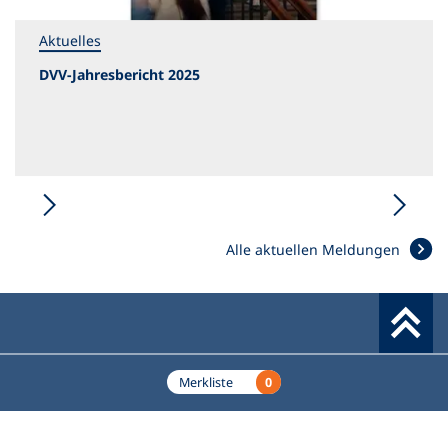
e
u
Aktuelles
e
n
DVV-Jahresbericht 2025
T
a
b
)
Alle aktuellen Meldungen
Werkzeuge
0
Merkliste
Deutscher Volkshochschul-Verband (DVV) e.V.
Fußzeile