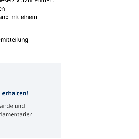
 Gesetz vorzunehmen.
en
land mit einem
emitteilung:
 erhalten!
bände und
rlamentarier