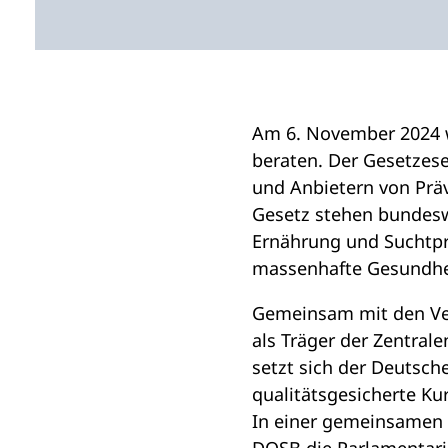
i
n
e
m
n
Am 6. November 2024 w
e
beraten. Der Gesetzes
u
und Anbietern von Präv
e
Gesetz stehen bundes
n
Ernährung und Suchtprä
T
massenhafte Gesundh
a
Gemeinsam mit den Ver
b
als Träger der Zentra
)
setzt sich der Deutsch
qualitätsgesicherte Ku
In einer gemeinsamen 