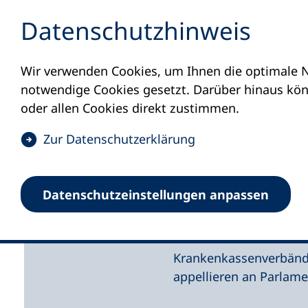
Inhalt anspringen
Datenschutz­hinweis
Wir verwenden Cookies, um Ihnen die optimale N
Startseite
Aktuelles
Meldungen
Gesu
notwendige Cookies gesetzt. Darüber hinaus könn
05.11.2024
oder allen Cookies direkt zustimmen.
Gesundes-H
(
Zur Datenschutz­erklärung
Ö
Bundestag:
f
Datenschutz­einstellungen anpassen
f
Präventions
n
e
t
Krankenkassenverbänd
i
appellieren an Parlame
n
e