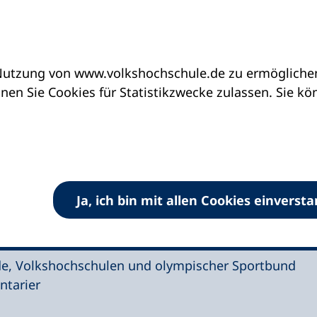
utzung von www.volkshochschule.de zu ermöglichen.
ndes-Herz-Gesetz im Bundestag: Präventionsstruktu
en Sie Cookies für Statistikzwecke zulassen. Sie k
erz-Gesetz im
Ja, ich bin mit allen Cookies einverst
strukturen erhalten!
e, Volkshochschulen und olympischer Sportbund
ntarier