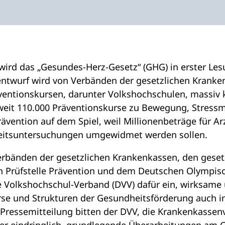
ird das „Gesundes-Herz-Gesetz“ (GHG) in erster Le
entwurf wird von Verbänden der gesetzlichen Kranke
entionskursen, darunter Volkshochschulen, massiv kr
weit 110.000 Präventionskurse zu Bewegung, Stres
vention auf dem Spiel, weil Millionenbeträge für Ar
eitsuntersuchungen umgewidmet werden sollen.
bänden der gesetzlichen Krankenkassen, den geset
len Prüfstelle Prävention und dem Deutschen Olympi
e Volkshochschul-Verband (DVV) dafür ein, wirksame
rse und Strukturen der Gesundheitsförderung auch in
Pressemitteilung bitten der DVV, die Krankenkasse