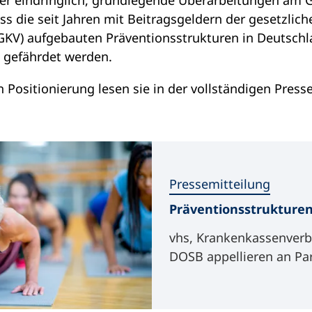
er eindringlich, grundlegende Überarbeitungen am
ss die seit Jahren mit Beitragsgeldern der gesetzlich
GKV) aufgebauten Präventionsstrukturen in Deutsch
l gefährdet werden.
ositionierung lesen sie in der vollständigen Press
Pressemitteilung
Präventionsstrukturen
vhs, Krankenkassenver
DOSB appellieren an Pa