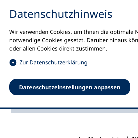
Inhalt anspringen
Datenschutz­hinweis
Wir verwenden Cookies, um Ihnen die optimale N
Startseite
Aktuelles
Meldungen
Tagu
notwendige Cookies gesetzt. Darüber hinaus könn
03.06.2026
oder allen Cookies direkt zustimmen.
Tagung „Zuk
(
Zur Datenschutz­erklärung
Ö
f
Anmeldung ab Montag, 
Datenschutz­einstellungen anpassen
f
n
e
t
i
n
e