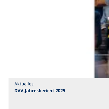
n
e
T
n
a
T
b
a
)
b
)
Aktuelles
DVV-Jahresbericht 2025