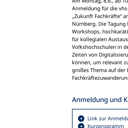
Am Montag, 8.6., ab 10
i
Anmeldung für die vh
n
„Zukunft Fachkräfte“ a
e
Nürnberg. Die Tagung 
m
Workshops, hochkarät
n
für kollegialen Austaus
e
Volkshochschulen in de
u
Zeiten von Digitalisier
e
können, um relevant zu
n
großes Thema auf der 
T
Fachkräftezuwanderun
a
b
Anmeldung und Ku
)
(
Link zur Anmeld
Ö
(
Kurzprogramm