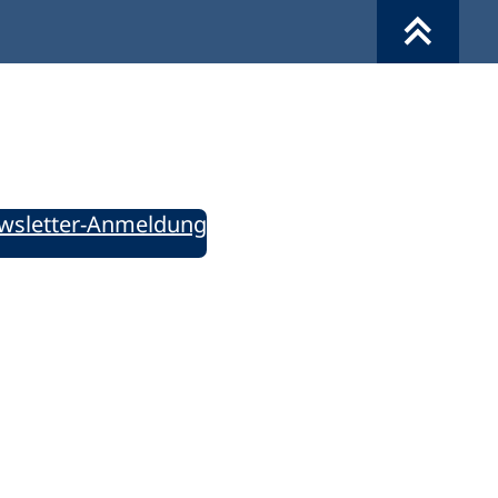
Werkzeuge
Sie informiert!
ung aktuell – Der bildungspolitische Newsletter
wsletter-Anmeldung
ie uns auf Social Media: