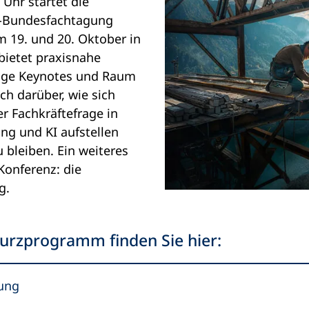
 Uhr startet die
s-Bundesfachtagung
m 19. und 20. Oktober in
bietet praxisnahe
ige Keynotes und Raum
ch darüber, wie sich
r Fachkräftefrage in
ung und KI aufstellen
 bleiben. Ein weiteres
Konferenz: die
g.
rzprogramm finden Sie hier:
ung