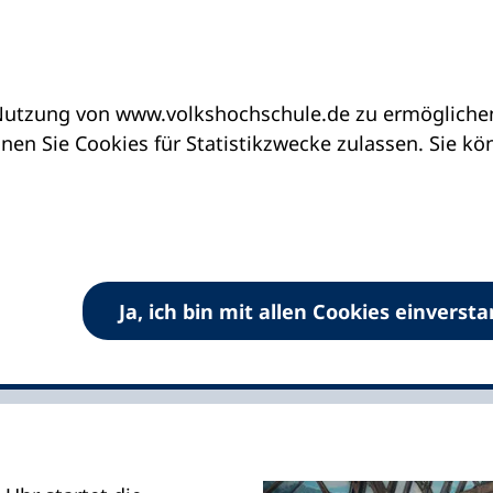
utzung von www.volkshochschule.de zu ermöglichen.
ng „Zukunft Fachkräfte“
en Sie Cookies für Statistikzwecke zulassen. Sie k
unft Fachkräfte“
8. Juni
Ja, ich bin mit allen Cookies einverst