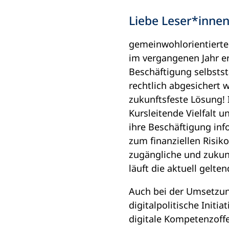
i
Liebe Leser*innen
n
e
gemeinwohlorientierte 
m
im vergangenen Jahr er
n
Beschäftigung selbsts
e
rechtlich abgesichert 
u
zukunftsfeste Lösung!
e
Kursleitende Vielfalt 
n
ihre Beschäftigung inf
T
zum finanziellen Risiko
a
zugängliche und zukunf
b
läuft die aktuell gelt
)
Auch bei der Umsetzung
digitalpolitische Initi
digitale Kompetenzoffe