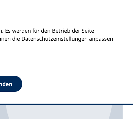
 Es werden für den Betrieb der Seite
abe 01 / 2026
önnen die Datenschutz­einstellungen anpassen
anden