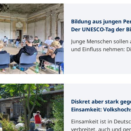
Bildung aus jungen Pe
Der UNESCO-Tag der Bi
und die vhs
Junge Menschen sollen 
und Einfluss nehmen: D
setzt der diesjährige In
Tag der Bildung. Die Ide
Jugendliche und junge 
ihre eigene Lebenswelt,
Bildungsbereiche, aber
Gesellschaft und Politik
Diskret aber stark ge
können und sollen, insp
Einsamkeit: Volkshoch
die Arbeit der Politisch
unterstützen Vorhabe
Jugendbildung im DVV. 
Einsamkeit ist in Deuts
Bundesregierung
geförderte Projekte aus
verbreitet, auch und ge