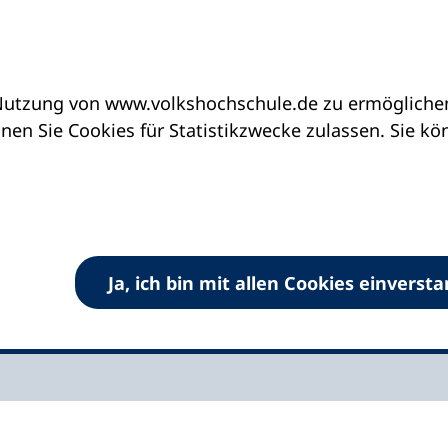
utzung von www.volkshochschule.de zu ermöglichen.
letter "Weiterbildung aktuell" | Anmeldung
Ausg
en Sie Cookies für Statistikzwecke zulassen. Sie k
ng aktuell | Ausgabe
e Newsletter des Deutschen Volkshochschul-
Ja, ich bin mit allen Cookies einverst