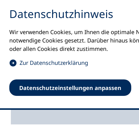
Inhalt anspringen
Datenschutz­hinweis
Wir verwenden Cookies, um Ihnen die optimale N
Startseite
Aktuelles
Newsletter
News
notwendige Cookies gesetzt. Darüber hinaus könn
Weiterbildu
oder allen Cookies direkt zustimmen.
(
Zur Datenschutz­erklärung
01 / 2026
Ö
f
Der bildungspolitisch
Datenschutz­einstellungen anpassen
f
Verbandes
n
e
t
i
n
e