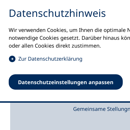
Inhalt anspringen
Datenschutz­hinweis
Wir verwenden Cookies, um Ihnen die optimale N
Startseite
Aktuelles
Meldungen
Umsa
notwendige Cookies gesetzt. Darüber hinaus könn
07.02.2023
oder allen Cookies direkt zustimmen.
Umsatzsteu
(
Zur Datenschutz­erklärung
Ö
gemeinwohl
f
Datenschutz­einstellungen anpassen
f
Weiterbildu
n
e
t
Gemeinsame Stellungn
i
n
e