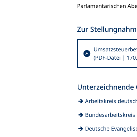
Parlamentarischen Abe
Zur Stellungnah
Umsatzsteuerbef
PDF
-Datei
170
Unterzeichnende 
(Öffnet
Arbeitskreis deutsc
in
(Öffnet
Bundesarbeitskreis
einem
in
neuen
(Öffnet
Deutsche Evangelis
einem
Tab)
in