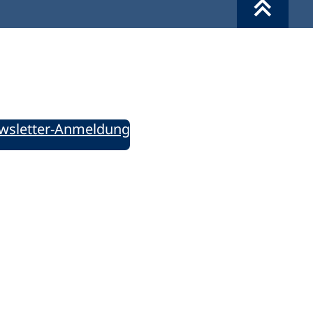
Werkzeuge
Sie informiert!
ung aktuell – Der bildungspolitische Newsletter
wsletter-Anmeldung
ie uns auf Social Media: