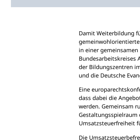
i
n
e
m
Damit Weiterbildung f
n
gemeinwohlorientierten
e
in einer gemeinsamen 
u
Bundesarbeitskreises A
e
der Bildungszentren i
n
und die Deutsche Evan
T
Eine europarechtskonf
a
dass dabei die Angebo
b
werden. Gemeinsam ruf
)
Gestaltungsspielraum 
Umsatzsteuerfreiheit f
Die Umsatzsteuerbefre