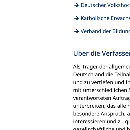
neuen
(Öffnet
Deutscher Volkshoc
einem
Tab)
in
neuen
(Öffnet
Katholische Erwach
einem
Tab)
in
neuen
(Öffnet
Verband der Bildun
einem
Tab)
in
neuen
einem
Tab)
Über die Verfasse
neuen
Tab)
Als Träger der allgeme
Deutschland die Teiln
und zu vertiefen und I
mit unterschiedlichen
verantworteten Auftra
unterbreiten, das all
besondere Anspruch, a
interessieren und zu q
gesellschaftliche und b