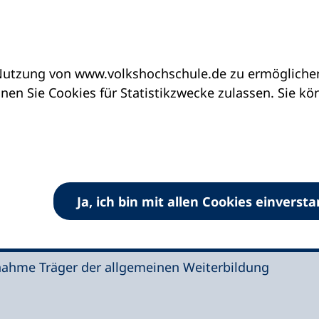
utzung von www.volkshochschule.de zu ermöglichen.
tzsteuerbefreiung der gemeinwohlorientierten Weit
en Sie Cookies für Statistikzwecke zulassen. Sie k
erbefreiung der
orientierten
Ja, ich bin mit allen Cookies einverst
ng erhalten
ahme Träger der allgemeinen Weiterbildung