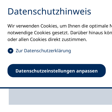
Inhalt anspringen
Datenschutz­hinweis
Wir verwenden Cookies, um Ihnen die optimale N
Startseite
Aktuelles
Meldungen
Bild
notwendige Cookies gesetzt. Darüber hinaus könn
28.05.2025
oder allen Cookies direkt zustimmen.
Bildung im 
(
Zur Datenschutz­erklärung
Ö
Wandel und 
f
Datenschutz­einstellungen anpassen
f
n
Bundeskonferenz der 
e
t
i
n
e