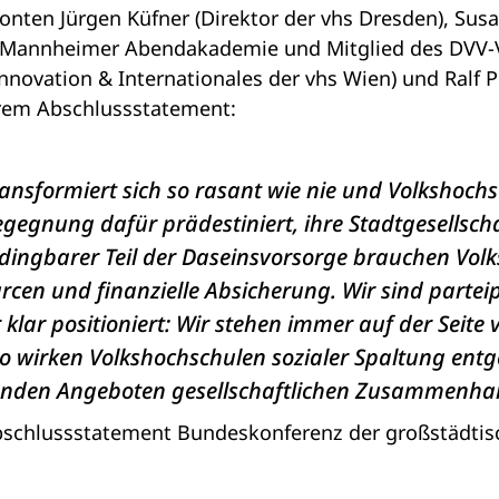
onten Jürgen Küfner (Direktor der vhs Dresden), Sus
r Mannheimer Abendakademie und Mitglied des DVV-V
Innovation & Internationales der vhs Wien) und Ralf P
hrem Abschlussstatement:
ransformiert sich so rasant wie nie und Volkshochs
egegnung dafür prädestiniert, ihre Stadtgesellscha
dingbarer Teil der Daseinsvorsorge brauchen Vol
cen und finanzielle Absicherung. Wir sind parteip
klar positioniert: Wir stehen immer auf der Seite
o wirken Volkshochschulen sozialer Spaltung ent
enden Angeboten gesellschaftlichen Zusammenhal
schlussstatement Bundeskonferenz der großstädtis