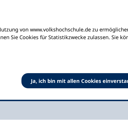
utzung von www.volkshochschule.de zu ermöglichen.
ung im gesellschaftlichen Wandel und die Rolle der v
en Sie Cookies für Statistikzwecke zulassen. Sie k
gesellschaftlichen
die Rolle der vhs
Ja, ich bin mit allen Cookies einverst
großstädtischen Volkshochschulen in Bremen