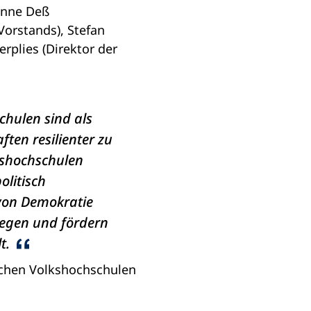
anne Deß
orstands), Stefan
erplies (Direktor der
chulen sind als
ften resilienter zu
kshochschulen
olitisch
 von Demokratie
gegen und fördern
t.
chen Volkshochschulen