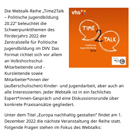
n
e
Die Webtalk-Reihe „Time2Talk
m
– Politische Jugendbildung
n
20.22“ beleuchtet die
e
Schwerpunktthemen des
u
Förderjahrs 2022 der
e
Zentralstelle für Politische
n
Jugendbildung im DVV. Das
T
Format richtet sich vor allem
a
an Volkshochschul-
b
Mitarbeitende und -
)
Kursleitende sowie
Mitarbeiter*innen der
(außerschulischen) Kinder- und Jugendarbeit, aber auch an
alle Interessierten. Jeder Webtalk ist in ein fachliches
Expert*innen-Gespräch und eine Diskussionsrunde über
konkrete Praxisansätze gegliedert.
Unter dem Titel „Europa nachhaltig gestalten” findet am 1.
Dezember 2022 die nächste Veranstaltung der Reihe statt.
Folgende Fragen stehen im Fokus des Webtalks: