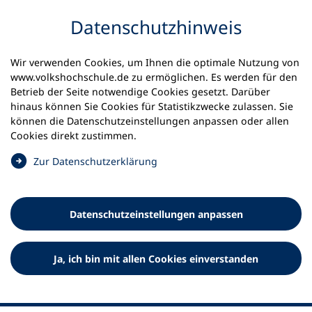
Inhalt anspringen
Datenschutz­hinweis
Startseite
Aktuelles
Meldungen
Wir verwenden Cookies, um Ihnen die optimale Nutzung von
Webtalk zum Thema „Europa nachhaltig gestalten”
www.volkshochschule.de zu ermöglichen. Es werden für den
Betrieb der Seite notwendige Cookies gesetzt. Darüber
17.11.2022
hinaus können Sie Cookies für Statistikzwecke zulassen. Sie
können die Datenschutz­einstellungen anpassen oder allen
Webtalk zum Thema „Europa
Cookies direkt zustimmen.
nachhaltig gestalten”
(
Zur Datenschutz­erklärung
Ö
Am 1. Dezember 2022 findet die nächste Veranstaltung
f
der Webtalk-Reihe „Time2Talk – Politische
f
Datenschutz­einstellungen anpassen
Jugendbildung 20.22“ statt. Diesmal geht es um das
n
Thema „Europa nachhaltig gestalten”.
e
t
Ja, ich bin mit allen Cookies einverstanden
i
n
e
i