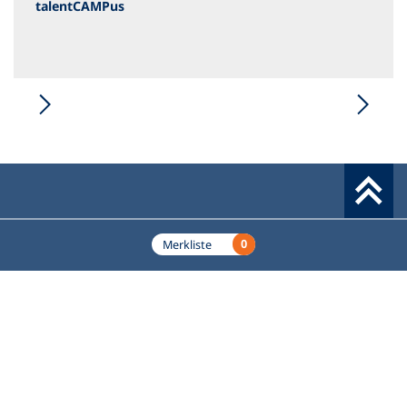
talentCAMPus
Werkzeuge
0
Merkliste
Deutscher Volkshochschul-Verband (DVV) e.V.
Fußzeile
Standort Bonn
Königswinterer Straße 552 b
53227 Bonn
Standort Berlin
Luisenstraße 45