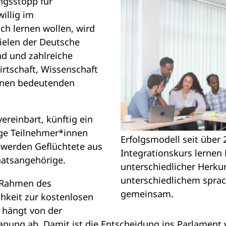
ngsstopp für
illig im
ch lernen wollen, wird
ielen der Deutsche
d und zahlreiche
irtschaft, Wissenschaft
einen bedeutenden
reinbart, künftig ein
lige Teilnehmer*innen
Erfolgsmodell seit über 
t werden Geflüchtete aus
Integrationskurs lerne
aatsangehörige.
unterschiedlicher Herku
unterschiedlichem sprac
 Rahmen des
gemeinsam.
hkeit zur kostenlosen
hängt von der
anung ab. Damit ist die Entscheidung ins Parlament v