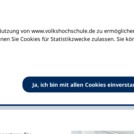
utzung von www.volkshochschule.de zu ermöglichen.
ssungsstopp aufgehoben
en Sie Cookies für Statistikzwecke zulassen. Sie k
stopp aufgehoben
ation
Ja, ich bin mit allen Cookies einverst