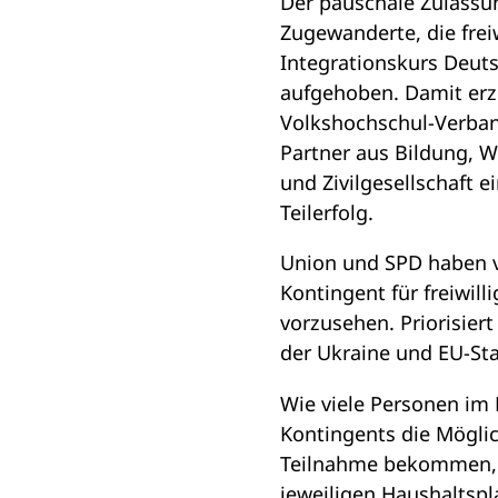
Der pauschale Zulassu
i
Zugewanderte, die freiw
n
Integrationskurs Deuts
e
aufgehoben. Damit erz
m
Volkshochschul-Verban
n
Partner aus Bildung, W
e
und Zivilgesellschaft 
u
Teilerfolg.
e
Union und SPD haben ve
n
Kontingent für freiwil
T
vorzusehen. Priorisier
a
der Ukraine und EU-St
b
)
Wie viele Personen im
Kontingents die Möglic
Teilnahme bekommen, 
jeweiligen Haushaltspl