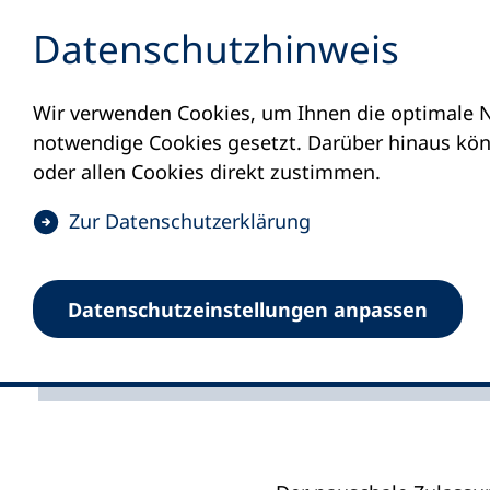
Inhalt anspringen
Datenschutz­hinweis
Wir verwenden Cookies, um Ihnen die optimale N
Startseite
Aktuelles
Meldungen
Zula
notwendige Cookies gesetzt. Darüber hinaus könn
13.05.2026
oder allen Cookies direkt zustimmen.
Zulassungs
(
Zur Datenschutz­erklärung
Ö
f
Etappensieg für Integr
Datenschutz­einstellungen anpassen
f
n
e
t
i
n
e