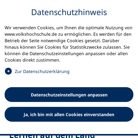
Inhalt anspringen
Datenschutz­hinweis
Wir verwenden Cookies, um Ihnen die optimale Nutzung von
www.volkshochschule.de zu ermöglichen. Es werden für den
Betrieb der Seite notwendige Cookies gesetzt. Darüber
hinaus können Sie Cookies für Statistikzwecke zulassen. Sie
können die Datenschutz­einstellungen anpassen oder allen
Cookies direkt zustimmen.
(
Zur Datenschutz­erklärung
Ö
f
f
Datenschutz­einstellungen anpassen
n
e
t
Ja, ich bin mit allen Cookies einverstanden
i
n
e
Lernen auf dem Land
i