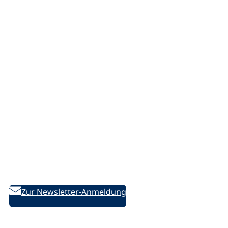
Service
Support/Hilfe
Sitemap
Offene Stellen
Presse
Marketing
vhs.cloud
Netiquette
Bleiben Sie informiert!
Weiterbildung aktuell – Der bildungspolitische Newsletter
des DVV
Zur Newsletter-Anmeldung
Folgen Sie uns auf Social Media: