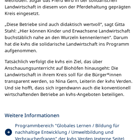
Methoden. Sogar das Pferd wird in der solidarischen
Landwirtschaft in diesem von der Pferdehaltung geprägten
Kreis eingesetzt.
„Diese Betriebe sind auch didaktisch wertvoll“, sagt Gitta
Stahl: „Hier können Kinder und Erwachsene Landwirtschaft
buchstäblich nahe an den Wurzeln kennenlernen“. Darum
hat die kvhs die solidarische Landwirtschaft ins Programm
aufgenommen.
Tatsächlich verfolgt die kvhs ein Ziel, das über
Anschauungsunterricht auf Biohöfen hinausgeht: Die
Landwirtschaft in ihrem Kreis soll für die Bürger*innen
transparent werden, so Nina Gern, Leiterin der kvhs Verden.
Und sie hofft, dass sich irgendwann auch die konventionell
wirtschaftenden Betriebe an kvhs-Angeboten beteiligen.
Weitere Informationen
Programmbereich "Globales Lernen / Bildung für
nachhaltige Entwicklung / Umweltbildung und
(
Verbraucherfragen" der kvhs Verden (externe Seite)