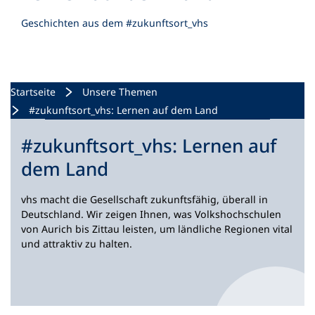
n
Geschichten aus dem #zukunftsort_vhs
e
m
n
e
u
Startseite
Unsere Themen
e
#zukunftsort_vhs: Lernen auf dem Land
n
T
#zukunftsort_vhs: Lernen auf
a
b
dem Land
)
vhs macht die Gesellschaft zukunftsfähig, überall in
Deutschland. Wir zeigen Ihnen, was Volkshochschulen
von Aurich bis Zittau leisten, um ländliche Regionen vital
und attraktiv zu halten.