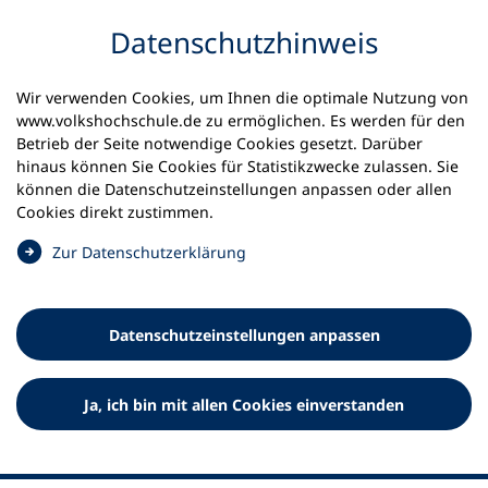
Inhalt anspringen
Datenschutz­hinweis
Startseite
Aktuelles
Newsletter
Wir verwenden Cookies, um Ihnen die optimale Nutzung von
Newsletter "Weiterbildung aktuell" | Anmeldung
www.volkshochschule.de zu ermöglichen. Es werden für den
Ausgabe 10 / 2025
Betrieb der Seite notwendige Cookies gesetzt. Darüber
hinaus können Sie Cookies für Statistikzwecke zulassen. Sie
Weiterbildung aktuell |
können die Datenschutz­einstellungen anpassen oder allen
Cookies direkt zustimmen.
Ausgabe 10 / 2025
(
Zur Datenschutz­erklärung
Ö
Der bildungspolitische Newsletter des Deutschen
f
Volkshochschul-Verbandes
f
Datenschutz­einstellungen anpassen
n
e
t
Ja, ich bin mit allen Cookies einverstanden
i
n
e
Liebe Leser*innen,
i