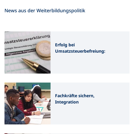
News aus der Weiterbildungspolitik
Erfolg bei
Umsatzsteuerbefreiung:
BMF rückt von
verengtem
Bildungsbegriff ab
Fachkräfte sichern,
Integration
beschleunigen: DVV
drängt auf dauerhafte
Absicherung der
Sprachförderung