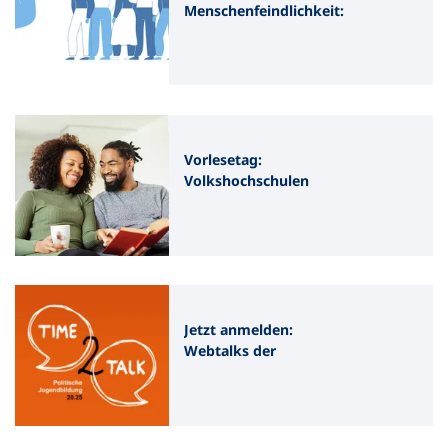
Menschenfeindlichkeit:
Kostenlose Online-
Schulungen für vhs
Vorlesetag:
Volkshochschulen
motivieren Erwachsene
zum Lesenlernen
Jetzt anmelden:
Webtalks der
Zentralstelle für
Politische Jugendbildung
zu „Einsamkeit“ und
„Geschlechtsbezogener