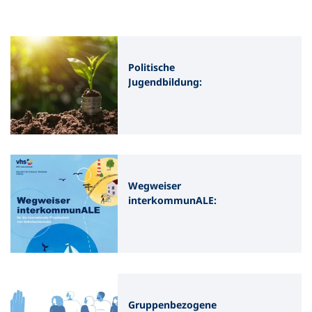
Politische
Jugendbildung:
Antragsfrist für 2026 bis
22. November
verlängert!
Wegweiser
interkommunALE:
Neues Handbuch für die
internationale
Projektarbeit an vhs
Gruppenbezogene