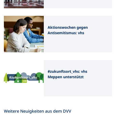
Aktionswochen gegen
Antisemitismus: vhs
beteiligen sich
bundesweit mit
vielfältigen
Bildungsangeboten
#zukunftsort_vhs: vhs
Meppen unterstützt
junge Leute in
schwieriger Lage bei der
Berufsvorbereitung
Weitere Neuigkeiten aus dem DVV