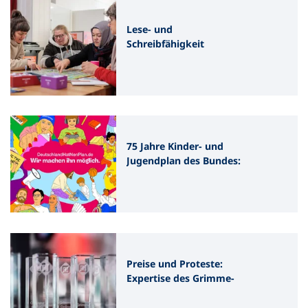
Lese- und
Schreibfähigkeit
Erwachsener: Offener
Brief an
Bildungsministerin Prien
fordert Fortführung der
Alpha-Förderung
75 Jahre Kinder- und
Jugendplan des Bundes:
initiativeKJP ruft zu
weiterer Stärkung auf
Preise und Proteste:
Expertise des Grimme-
Instituts ist gefordert