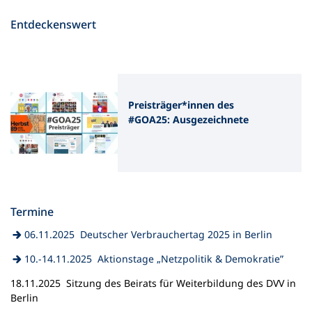
Pädagogik“
Entdeckenswert
Preisträger*innen des
#GOA25: Ausgezeichnete
Medienformate im Netz
Termine
(Öffnet
06.11.2025 Deutscher Verbrauchertag 2025 in Berlin
in
(Öffnet
10.-14.11.2025 Aktionstage „Netzpolitik & Demokratie”
einem
in
neuen
18.11.2025 Sitzung des Beirats für Weiterbildung des DVV in
einem
Tab)
Berlin
neuen