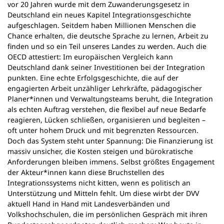
vor 20 Jahren wurde mit dem Zuwanderungsgesetz in
n
Deutschland ein neues Kapitel Integrationsgeschichte
e
aufgeschlagen. Seitdem haben Millionen Menschen die
m
Chance erhalten, die deutsche Sprache zu lernen, Arbeit zu
n
finden und so ein Teil unseres Landes zu werden. Auch die
e
OECD attestiert: Im europäischen Vergleich kann
u
Deutschland dank seiner Investitionen bei der Integration
e
punkten. Eine echte Erfolgsgeschichte, die auf der
n
engagierten Arbeit unzähliger Lehrkräfte, pädagogischer
T
Planer*innen und Verwaltungsteams beruht, die Integration
a
als echten Auftrag verstehen, die flexibel auf neue Bedarfe
b
reagieren, Lücken schließen, organisieren und begleiten –
)
oft unter hohem Druck und mit begrenzten Ressourcen.
Doch das System steht unter Spannung: Die Finanzierung ist
massiv unsicher, die Kosten steigen und bürokratische
Anforderungen bleiben immens. Selbst größtes Engagement
der Akteur*innen kann diese Bruchstellen des
Integrationssystems nicht kitten, wenn es politisch an
Unterstützung und Mitteln fehlt. Um diese wirbt der DVV
aktuell Hand in Hand mit Landesverbänden und
Volkshochschulen, die im persönlichen Gespräch mit ihren