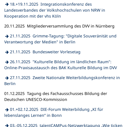
Tab)
18.+19.11.2025 Integrationskonferenz des
Landesverbandes der Volkshochschulen von NRW in
(Öffnet
Kooperation mit der vhs Köln
in
20.11.2025 Mitgliederversammlung des DVV in Nürnberg
einem
neuen
21.11.2025 Grimme-Tagung: "Digitale Souveränität und
Tab)
(Öffnet
Verantwortung der Medien" in Berlin
in
(Öffnet
21.11.2025 Bundesweiter Vorlesetag
einem
in
neuen
26.11.2025 "Kulturelle Bildung im ländlichen Raum":
einem
Tab)
(Öffnet
Online-Praxisaustausch des BAK Kulturelle Bildung im DVV
neuen
in
Tab)
27.11.2025 Zweite Nationale Weiterbildungskonferenz in
einem
(Öffnet
Berlin
neuen
in
Tab)
01.12.2025 Tagung des Fachausschusses Bildung der
einem
Deutschen UNESCO-Kommission
neuen
Tab)
01.+02.12.2025 DIE-Forum Weiterbildung „KI für
(Öffnet
lebenslanges Lernen“ in Bonn
in
03.-05.12.2025 talentCAMPus-Netzwerktagung „Wie ticken